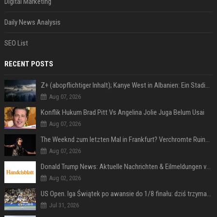
Digital Marketing
Daily News Analysis
SEO List
RECENT POSTS
Z+ (abopflichtiger Inhalt); Kanye West in Albanien: Ein Stadion für eine Nacht
Aug 07, 2026
Konflik Hukum Brad Pitt Vs Angelina Jolie Juga Belum Usai
Aug 07, 2026
The Weeknd zum letzten Mal in Frankfurt? Verchromte Ruinen, Laser und Rekordhits
Aug 07, 2026
Donald Trump News: Aktuelle Nachrichten & Eilmeldungen von heute zum US-Präsidenten.
Aug 02, 2026
US Open. Iga Świątek po awansie do 1/8 finału: dziś trzymałam poziom
Jul 31, 2026