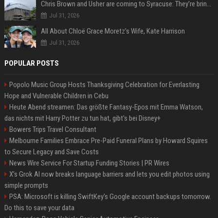
Chris Brown and Usher are coming to Syracuse: They’re bringing lots of traffic with them
Jul 31, 2026
All About Chloë Grace Moretz’s Wife, Kate Harrison
Jul 31, 2026
POPULAR POSTS
Popolo Music Group Hosts Thanksgiving Celebration for Everlasting
Hope and Vulnerable Children in Cebu
Heute Abend streamen: Das größte Fantasy-Epos mit Emma Watson,
das nichts mit Harry Potter zu tun hat, gibt's bei Disney+
Bowers Trips Travel Consultant
Melbourne Families Embrace Pre-Paid Funeral Plans by Howard Squires
to Secure Legacy and Save Costs
News Wire Service For Startup Funding Stories | PR Wires
X’s Grok AI now breaks language barriers and lets you edit photos using
simple prompts
PSA: Microsoft is killing SwiftKey's Google account backups tomorrow.
Do this to save your data