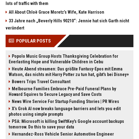
lots of traffic with them
All About Chloë Grace Moretz’s Wife, Kate Harrison
33 Jahre nach „Beverly Hills 90210“: Jennie hat sich Garth nicht
verändert
POPULAR POSTS
Popolo Music Group Hosts Thanksgiving Celebration for
Everlasting Hope and Vulnerable Children in Cebu
Heute Abend streamen: Das größte Fantasy-Epos mit Emma
Watson, das nichts mit Harry Potter zu tun hat, gibt's bei Disney+
Bowers Trips Travel Consultant
Melbourne Families Embrace Pre-Paid Funeral Plans by
Howard Squires to Secure Legacy and Save Costs
News Wire Service For Startup Funding Stories | PR Wires
X’s Grok AI now breaks language barriers and lets you edit
photos using simple prompts
PSA: Microsoft is killing SwiftKey's Google account backups
tomorrow. Do this to save your data
Hernandez-Ross Vehicle Senior Automotive Engineer