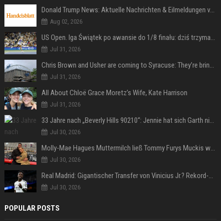
Donald Trump News: Aktuelle Nachrichten & Eilmeldungen von heute zum US-Präsidenten.
Aug 02, 2026
US Open. Iga Świątek po awansie do 1/8 finału: dziś trzymałam poziom
Jul 31, 2026
Chris Brown and Usher are coming to Syracuse: They’re bringing lots of traffic with them
Jul 31, 2026
All About Chloë Grace Moretz’s Wife, Kate Harrison
Jul 31, 2026
33 Jahre nach „Beverly Hills 90210“: Jennie hat sich Garth nicht verändert
Jul 30, 2026
Molly-Mae Hagues Muttermilch ließ Tommy Furys Muckis wachsen
Jul 30, 2026
Real Madrid: Gigantischer Transfer von Vinicius Jr.? Rekord-Zahlen stehen im Raum!
Jul 30, 2026
POPULAR POSTS