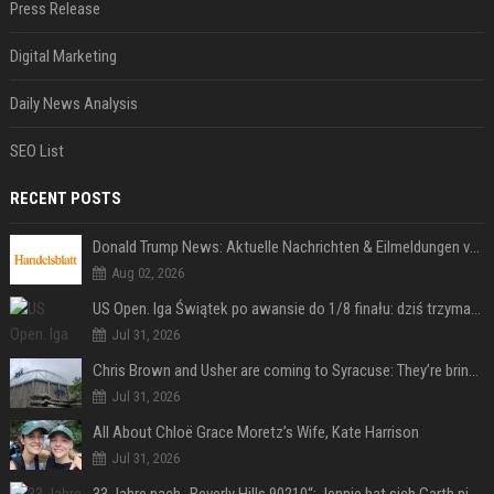
Press Release
Digital Marketing
Daily News Analysis
SEO List
RECENT POSTS
Donald Trump News: Aktuelle Nachrichten & Eilmeldungen von heute zum US-Präsidenten.
Aug 02, 2026
US Open. Iga Świątek po awansie do 1/8 finału: dziś trzymałam poziom
Jul 31, 2026
Chris Brown and Usher are coming to Syracuse: They’re bringing lots of traffic with them
Jul 31, 2026
All About Chloë Grace Moretz’s Wife, Kate Harrison
Jul 31, 2026