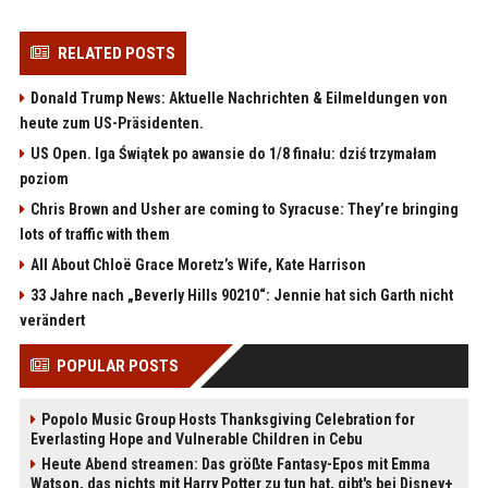
RELATED POSTS
Donald Trump News: Aktuelle Nachrichten & Eilmeldungen von
heute zum US-Präsidenten.
US Open. Iga Świątek po awansie do 1/8 finału: dziś trzymałam
poziom
Chris Brown and Usher are coming to Syracuse: They’re bringing
lots of traffic with them
All About Chloë Grace Moretz’s Wife, Kate Harrison
33 Jahre nach „Beverly Hills 90210“: Jennie hat sich Garth nicht
verändert
POPULAR POSTS
Popolo Music Group Hosts Thanksgiving Celebration for
Everlasting Hope and Vulnerable Children in Cebu
Heute Abend streamen: Das größte Fantasy-Epos mit Emma
Watson, das nichts mit Harry Potter zu tun hat, gibt's bei Disney+