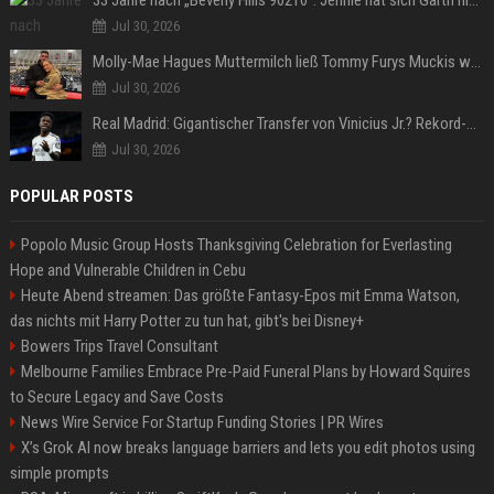
33 Jahre nach „Beverly Hills 90210“: Jennie hat sich Garth nicht verändert
Jul 30, 2026
Molly-Mae Hagues Muttermilch ließ Tommy Furys Muckis wachsen
Jul 30, 2026
Real Madrid: Gigantischer Transfer von Vinicius Jr.? Rekord-Zahlen stehen im Raum!
Jul 30, 2026
POPULAR POSTS
Popolo Music Group Hosts Thanksgiving Celebration for Everlasting
Hope and Vulnerable Children in Cebu
Heute Abend streamen: Das größte Fantasy-Epos mit Emma Watson,
das nichts mit Harry Potter zu tun hat, gibt's bei Disney+
Bowers Trips Travel Consultant
Melbourne Families Embrace Pre-Paid Funeral Plans by Howard Squires
to Secure Legacy and Save Costs
News Wire Service For Startup Funding Stories | PR Wires
X’s Grok AI now breaks language barriers and lets you edit photos using
simple prompts