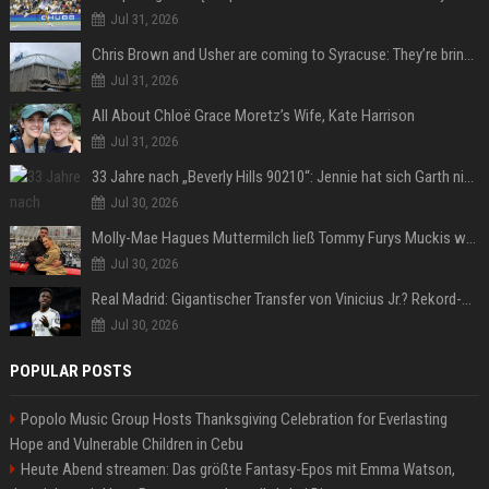
Jul 31, 2026
Chris Brown and Usher are coming to Syracuse: They’re bringing lots of traffic with them
Jul 31, 2026
All About Chloë Grace Moretz’s Wife, Kate Harrison
Jul 31, 2026
33 Jahre nach „Beverly Hills 90210“: Jennie hat sich Garth nicht verändert
Jul 30, 2026
Molly-Mae Hagues Muttermilch ließ Tommy Furys Muckis wachsen
Jul 30, 2026
Real Madrid: Gigantischer Transfer von Vinicius Jr.? Rekord-Zahlen stehen im Raum!
Jul 30, 2026
POPULAR POSTS
Popolo Music Group Hosts Thanksgiving Celebration for Everlasting
Hope and Vulnerable Children in Cebu
Heute Abend streamen: Das größte Fantasy-Epos mit Emma Watson,