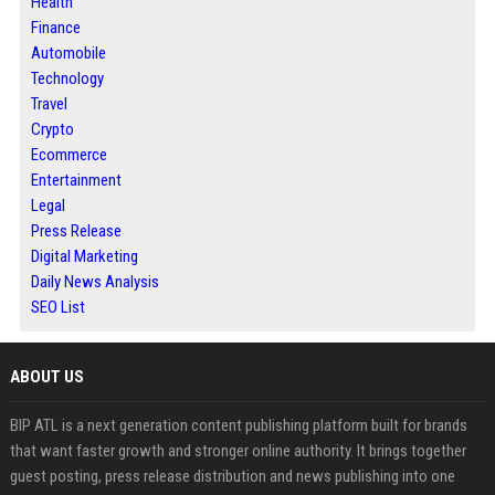
Health
Finance
Automobile
Technology
Travel
Crypto
Ecommerce
Entertainment
Legal
Press Release
Digital Marketing
Daily News Analysis
SEO List
ABOUT US
BIP ATL is a next generation content publishing platform built for brands
that want faster growth and stronger online authority. It brings together
guest posting, press release distribution and news publishing into one