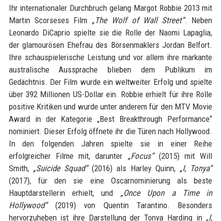
Ihr internationaler Durchbruch gelang Margot Robbie 2013 mit
Martin Scorseses Film
„The Wolf of Wall Street“
. Neben
Leonardo DiCaprio spielte sie die Rolle der Naomi Lapaglia,
der glamourösen Ehefrau des Börsenmaklers Jordan Belfort.
Ihre schauspielerische Leistung und vor allem ihre markante
australische Aussprache blieben dem Publikum im
Gedächtnis. Der Film wurde ein weltweiter Erfolg und spielte
über 392 Millionen US-Dollar ein. Robbie erhielt für ihre Rolle
positive Kritiken und wurde unter anderem für den MTV Movie
Award in der Kategorie „Best Breakthrough Performance“
nominiert. Dieser Erfolg öffnete ihr die Türen nach Hollywood.
In den folgenden Jahren spielte sie in einer Reihe
erfolgreicher Filme mit, darunter
„Focus“
(2015) mit Will
Smith,
„Suicide Squad“
(2016) als Harley Quinn,
„I, Tonya“
(2017), für den sie eine Oscarnominierung als beste
Hauptdarstellerin erhielt, und
„Once Upon a Time in
Hollywood“
(2019) von Quentin Tarantino. Besonders
hervorzuheben ist ihre Darstellung der Tonya Harding in
„I,