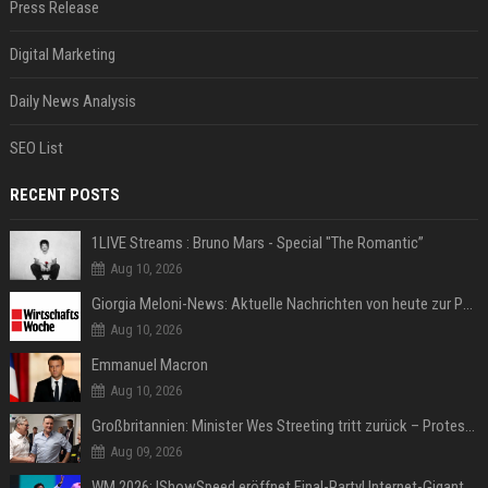
Press Release
Digital Marketing
Daily News Analysis
SEO List
RECENT POSTS
1LIVE Streams : Bruno Mars - Special "The Romantic”
Aug 10, 2026
Giorgia Meloni-News: Aktuelle Nachrichten von heute zur Politikerin
Aug 10, 2026
Emmanuel Macron
Aug 10, 2026
Großbritannien: Minister Wes Streeting tritt zurück – Protest gegen Keir Starmer
Aug 09, 2026
WM 2026: IShowSpeed eröffnet Final-Party! Internet-Gigant singt einen Song