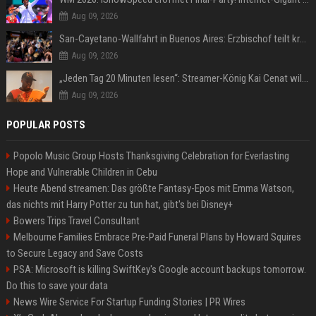
Aug 09, 2026
San-Cayetano-Wallfahrt in Buenos Aires: Erzbischof teilt kräftig gegen Javier Milei aus
Aug 09, 2026
„Jeden Tag 20 Minuten lesen“: Streamer-König Kai Cenat will wortgewandter werden und seine Community mit ihm
Aug 09, 2026
POPULAR POSTS
Popolo Music Group Hosts Thanksgiving Celebration for Everlasting
Hope and Vulnerable Children in Cebu
Heute Abend streamen: Das größte Fantasy-Epos mit Emma Watson,
das nichts mit Harry Potter zu tun hat, gibt's bei Disney+
Bowers Trips Travel Consultant
Melbourne Families Embrace Pre-Paid Funeral Plans by Howard Squires
to Secure Legacy and Save Costs
PSA: Microsoft is killing SwiftKey's Google account backups tomorrow.
Do this to save your data
News Wire Service For Startup Funding Stories | PR Wires