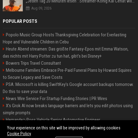
„Jeden Tag 20 Minuten lesen“: Streamer-König Kai Cenat will wortgewandter werden und seine Community mit ihm
Aug 09, 2026
POPULAR POSTS
Popolo Music Group Hosts Thanksgiving Celebration for Everlasting
Hope and Vulnerable Children in Cebu
Heute Abend streamen: Das größte Fantasy-Epos mit Emma Watson,
das nichts mit Harry Potter zu tun hat, gibt's bei Disney+
Bowers Trips Travel Consultant
Melbourne Families Embrace Pre-Paid Funeral Plans by Howard Squires
to Secure Legacy and Save Costs
PSA: Microsoft is killing SwiftKey's Google account backups tomorrow.
Do this to save your data
News Wire Service For Startup Funding Stories | PR Wires
X’s Grok AI now breaks language barriers and lets you edit photos using
simple prompts
Hernandez-Ross Vehicle Senior Automotive Engineer
Smith, Travel - Senior Travel Consultant
Your experience on this site will be improved by allowing cookies
Cookie Policy