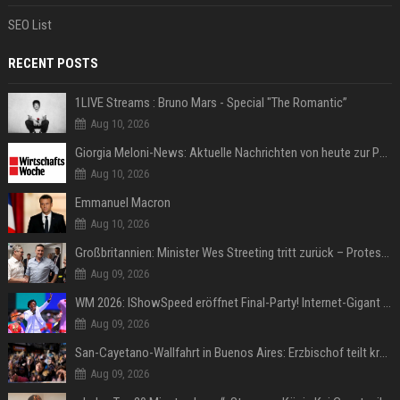
SEO List
RECENT POSTS
1LIVE Streams : Bruno Mars - Special "The Romantic”
Aug 10, 2026
Giorgia Meloni-News: Aktuelle Nachrichten von heute zur Politikerin
Aug 10, 2026
Emmanuel Macron
Aug 10, 2026
Großbritannien: Minister Wes Streeting tritt zurück – Protest gegen Keir Starmer
Aug 09, 2026
WM 2026: IShowSpeed eröffnet Final-Party! Internet-Gigant singt einen Song
Aug 09, 2026
San-Cayetano-Wallfahrt in Buenos Aires: Erzbischof teilt kräftig gegen Javier Milei aus
Aug 09, 2026