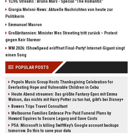
1LIVE Streams : Bruno Mars - Special "The Romantic”
Giorgia Meloni-News: Aktuelle Nachrichten von heute zur
Politikerin
Emmanuel Macron
Großbritannien: Minister Wes Streeting tritt zurück – Protest
gegen Keir Starmer
WM 2026: IShowSpeed eröffnet Final-Party! Internet-Gigant singt
einen Song
POPULAR POSTS
Popolo Music Group Hosts Thanksgiving Celebration for
Everlasting Hope and Vulnerable Children in Cebu
Heute Abend streamen: Das größte Fantasy-Epos mit Emma
Watson, das nichts mit Harry Potter zu tun hat, gibt's bei Disney+
Bowers Trips Travel Consultant
Melbourne Families Embrace Pre-Paid Funeral Plans by
Howard Squires to Secure Legacy and Save Costs
PSA: Microsoft is killing SwiftKey's Google account backups
tomorrow. Do this to save your data