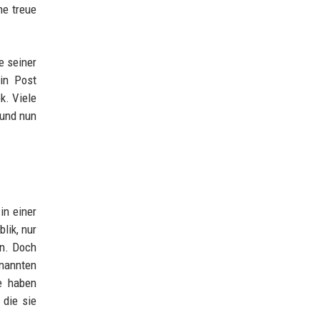
ne treue
.
e seiner
in Post
k. Viele
 und nun
in einer
lik, nur
n. Doch
nannten
ie haben
 die sie