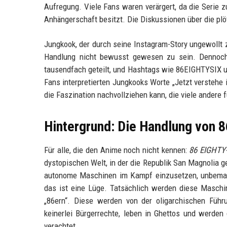
Aufregung. Viele Fans waren verärgert, da die Serie z
Anhängerschaft besitzt. Die Diskussionen über die plö
Jungkook, der durch seine Instagram-Story ungewollt 
Handlung nicht bewusst gewesen zu sein. Dennoch 
tausendfach geteilt, und Hashtags wie 86EIGHTYSIX un
Fans interpretierten Jungkooks Worte „Jetzt verstehe
die Faszination nachvollziehen kann, die viele andere 
Hintergrund: Die Handlung von 
Für alle, die den Anime noch nicht kennen:
86 EIGHTY
dystopischen Welt, in der die Republik San Magnolia ge
autonome Maschinen im Kampf einzusetzen, unbeman
das ist eine Lüge. Tatsächlich werden diese Masch
„86ern“. Diese werden von der oligarchischen Führu
keinerlei Bürgerrechte, leben in Ghettos und werden
verachtet.