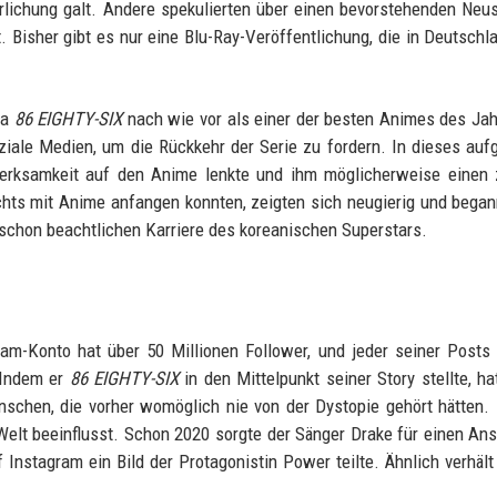
rlichung galt. Andere spekulierten über einen bevorstehenden Neus
st. Bisher gibt es nur eine Blu-Ray-Veröffentlichung, die in Deutschl
da
86 EIGHTY-SIX
nach wie vor als einer der besten Animes des Ja
oziale Medien, um die Rückkehr der Serie zu fordern. In dieses auf
merksamkeit auf den Anime lenkte und ihm möglicherweise einen 
ichts mit Anime anfangen konnten, zeigten sich neugierig und began
 schon beachtlichen Karriere des koreanischen Superstars.
am-Konto hat über 50 Millionen Follower, und jeder seiner Posts 
 Indem er
86 EIGHTY-SIX
in den Mittelpunkt seiner Story stellte, ha
nschen, die vorher womöglich nie von der Dystopie gehört hätten. 
Welt beeinflusst. Schon 2020 sorgte der Sänger Drake für einen Ans
stagram ein Bild der Protagonistin Power teilte. Ähnlich verhält