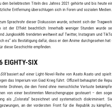
u den beliebtesten Titeln des Jahres 2021 gehörte und bis heute ei
tzliche Entfernung überschlugen sich in Foren und sozialen Medien
zum Sprachrohr dieser Diskussion wurde, scheint sich der Tragweit
ist der Effekt beachtlich: Innerhalb weniger Stunden wurde se
d Jungkook86 trendeten weltweit auf Twitter, Instagram und TikTo
 ich es“ als Bestätigung dafür, dass er den Anime durchgesehen hat
für diese Geschichte empfinden.
86 EIGHTY-SIX
-SIX
basiert auf einer Light-Novel-Reihe von Asato Asato und spielt 
gen das Imperium von Giad Krieg führt. Offiziell behauptet die Repub
nte Drohnen, die den Feind ohne menschliche Verluste bekämpfe
inen von einer bestimmten Menschengruppe gesteuert – den soge
ng als „Colorata“ bezeichnet und systematisch diskriminiert. S
 gezwungen, an der vordersten Front für die Republik zu kämpfen,