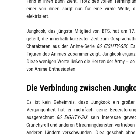
Fans in ihren Bann zieht. Trotz des vollen Terminplan
einer von ihnen sorgt nun für eine virale Welle
elektrisiert.
Jungkook, das jüngste Mitglied von BTS, hat am 17. 
geteilt, die innerhalb kürzester Zeit zum Gespräch
Charakteren aus der Anime-Serie
86 EIGHTY-SIX
. Es
Figuren des Animes zusammenzeigt. Jungkook ergänzte
Diese wenigen Worte ließen die Herzen der Army – so 
von Anime-Enthusiasten.
Die Verbindung zwischen Jungk
Es ist kein Geheimnis, dass Jungkook ein großer 
Vergangenheit hat er mehrfach seine Begeisteru
ausgerechnet
86 EIGHTY-SIX
sein Interesse geweck
Crunchyroll und anderen Streamingdiensten vertrieben
anderen Ländern verschwunden. Dies geschah ohne o