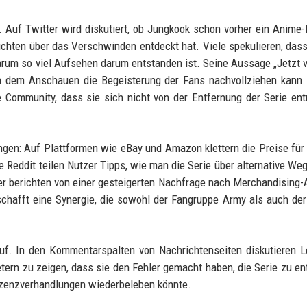
. Auf Twitter wird diskutiert, ob Jungkook schon vorher ein Anime
richten über das Verschwinden entdeckt hat. Viele spekulieren, dass
rum so viel Aufsehen darum entstanden ist. Seine Aussage „Jetzt 
ch dem Anschauen die Begeisterung der Fans nachvollziehen kann
ie Community, dass sie sich nicht von der Entfernung der Serie en
en: Auf Plattformen wie eBay und Amazon klettern die Preise für 
e Reddit teilen Nutzer Tipps, wie man die Serie über alternative We
er berichten von einer gesteigerten Nachfrage nach Merchandising-A
chafft eine Synergie, die sowohl der Fangruppe Army als auch de
f. In den Kommentarspalten von Nachrichtenseiten diskutieren L
tern zu zeigen, dass sie den Fehler gemacht haben, die Serie zu en
Lizenzverhandlungen wiederbeleben könnte.