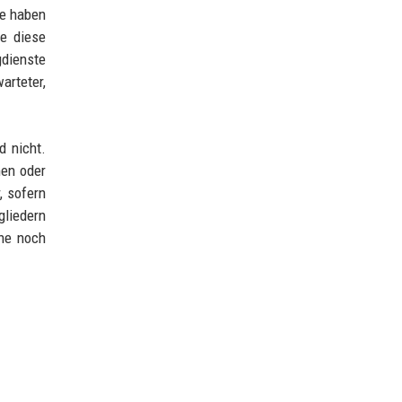
me haben
te diese
dienste
arteter,
d nicht.
men oder
, sofern
gliedern
che noch