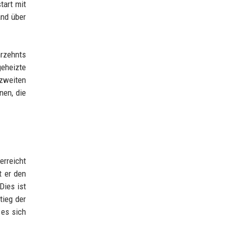
tart mit
and über
hrzehnts
geheizte
zweiten
nen, die
erreicht
t er den
Dies ist
tieg der
 es sich