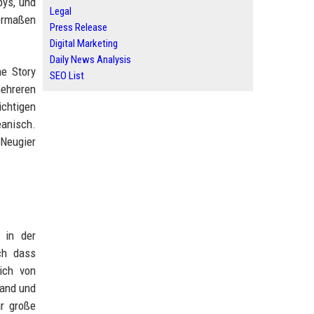
bys, und
Legal
ermaßen
Press Release
Digital Marketing
Daily News Analysis
ne Story
SEO List
mehreren
ichtigen
eanisch.
 Neugier
 in der
ch dass
ich von
land und
r große