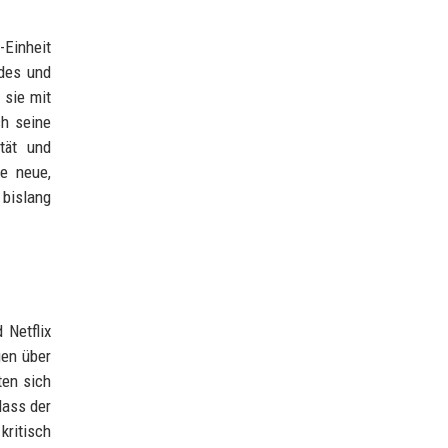
-Einheit
ndes und
 sie mit
ch seine
tät und
ne neue,
 bislang
 Netflix
gen über
ten sich
dass der
ritisch