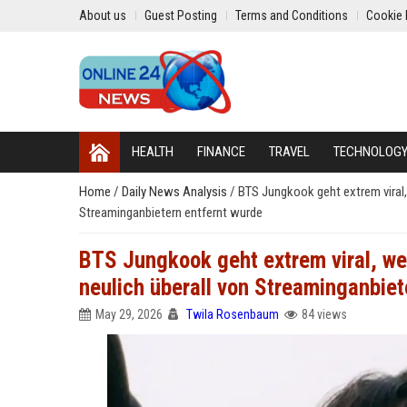
About us
Guest Posting
Terms and Conditions
Cookie 
HEALTH
FINANCE
TRAVEL
TECHNOLOG
Home
/
Daily News Analysis
/
BTS Jungkook geht extrem viral, 
Streaminganbietern entfernt wurde
BTS Jungkook geht extrem viral, we
neulich überall von Streaminganbiet
May 29, 2026
Twila Rosenbaum
84 views