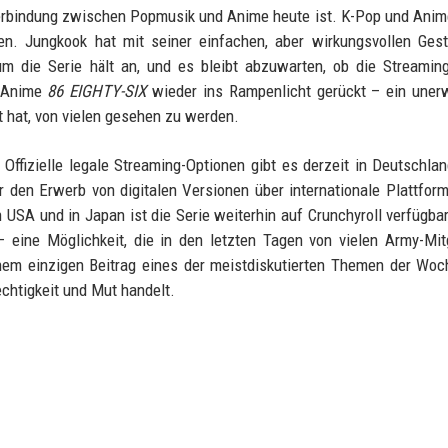
e Verbindung zwischen Popmusik und Anime heute ist. K-Pop und Ani
pen. Jungkook hat mit seiner einfachen, aber wirkungsvollen Ges
 die Serie hält an, und es bleibt abzuwarten, ob die Streaming
n Anime
86 EIGHTY-SIX
wieder ins Rampenlicht gerückt – ein unerw
t hat, von vielen gesehen zu werden.
 Offizielle legale Streaming-Optionen gibt es derzeit in Deutschlan
 den Erwerb von digitalen Versionen über internationale Plattfor
SA und in Japan ist die Serie weiterhin auf Crunchyroll verfügbar
eine Möglichkeit, die in den letzten Tagen von vielen Army-Mit
nem einzigen Beitrag eines der meistdiskutierten Themen der Wo
echtigkeit und Mut handelt.