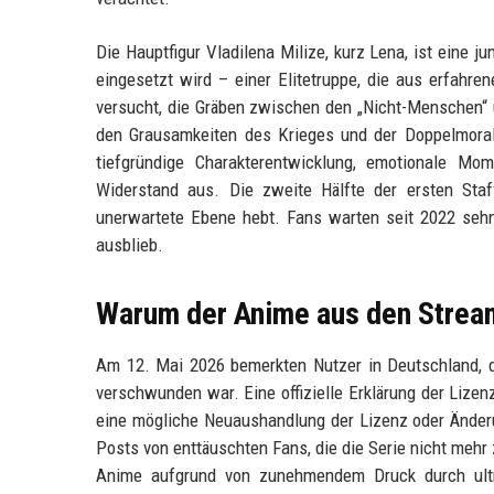
Die Hauptfigur Vladilena Milize, kurz Lena, ist eine 
eingesetzt wird – einer Elitetruppe, die aus erfahre
versucht, die Gräben zwischen den „Nicht-Menschen“ 
den Grausamkeiten des Krieges und der Doppelmoral 
tiefgründige Charakterentwicklung, emotionale M
Widerstand aus. Die zweite Hälfte der ersten Staf
unerwartete Ebene hebt. Fans warten seit 2022 sehns
ausblieb.
Warum der Anime aus den Strea
Am 12. Mai 2026 bemerkten Nutzer in Deutschland,
verschwunden war. Eine offizielle Erklärung der Liz
eine mögliche Neuaushandlung der Lizenz oder Änderu
Posts von enttäuschten Fans, die die Serie nicht meh
Anime aufgrund von zunehmendem Druck durch ultra