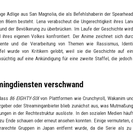
junge Adlige aus San Magnolia, die als Befehlshaberin der Spearhead
nen 86ern besteht. Lena verabscheut die Ungerechtigkeit ihres La
und der Bevölkerung zu überbrücken. Im Laufe der Geschichte wird
ihres eigenen Volkes konfrontiert. Der Anime zeichnet sich dur
omente und die Verarbeitung von Themen wie Rassismus, Identi
fel wurde von Kritikern gelobt, weil sie die Geschichte auf ei
üchtig auf eine Ankündigung für eine zweite Staffel, die jedoch
mingdiensten verschwand
 dass
86 EIGHTY-SIX
von Plattformen wie Crunchyroll, Wakanim und
enzgeber oder Streaminganbieter blieb zunächst aus, was Mutmaßun
ngen in der Rechtestruktur auslöste. In den sozialen Medien häuf
r zu Ende schauen oder erneut ansehen konnten. Einige vermuteten, 
rechte Gruppen in Japan entfernt wurde, da die Serie als zu k