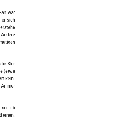
-Fan war
 er sich
verstehe
. Andere
tmutigen
die Blu-
ge (etwa
rtikeln.
r Anime-
eser, ob
tfernen.