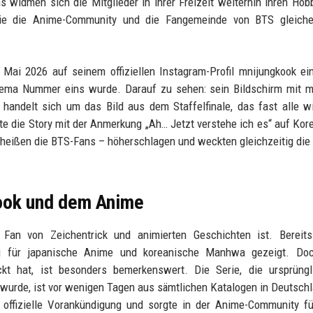
s widmen sich die Mitglieder in ihrer Freizeit weiterhin ihren Hob
, die die Anime-Community und die Fangemeinde von BTS gleich
Mai 2026 auf seinem offiziellen Instagram-Profil mnijungkook ei
sthema Nummer eins wurde. Darauf zu sehen: sein Bildschirm mit 
 handelt sich um das Bild aus dem Staffelfinale, das fast alle w
 die Story mit der Anmerkung „Ah… Jetzt verstehe ich es“ auf Kor
heißen die BTS-Fans – höherschlagen und weckten gleichzeitig die
ook und dem Anime
Fan von Zeichentrick und animierten Geschichten ist. Bereits
ng für japanische Anime und koreanische Manhwa gezeigt. Do
t hat, ist besonders bemerkenswert. Die Serie, die ursprüngl
 wurde, ist vor wenigen Tagen aus sämtlichen Katalogen in Deutsch
ffizielle Vorankündigung und sorgte in der Anime-Community fü