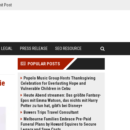
it Post
LEGAL
PRESS RELEASE
SEO RESOURCE
POPULAR POSTS
Popolo Music Group Hosts Thanksgiving
ie
Celebration for Everlasting Hope and
Vulnerable Children in Cebu
Heute Abend streamen: Das größte Fantasy-
Epos mit Emma Watson, das nichts mit Harry
Potter zu tun hat, gibt's bei Disney+
Bowers Trips Travel Consultant
Melbourne Families Embrace Pre-Paid
Funeral Plans by Howard Squires to Secure
Legacy and Save Costs