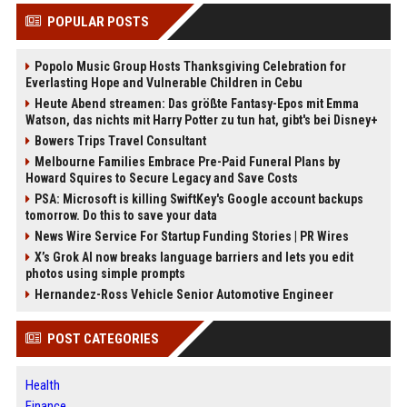
POPULAR POSTS
Popolo Music Group Hosts Thanksgiving Celebration for
Everlasting Hope and Vulnerable Children in Cebu
Heute Abend streamen: Das größte Fantasy-Epos mit Emma
Watson, das nichts mit Harry Potter zu tun hat, gibt's bei Disney+
Bowers Trips Travel Consultant
Melbourne Families Embrace Pre-Paid Funeral Plans by
Howard Squires to Secure Legacy and Save Costs
PSA: Microsoft is killing SwiftKey's Google account backups
tomorrow. Do this to save your data
News Wire Service For Startup Funding Stories | PR Wires
X’s Grok AI now breaks language barriers and lets you edit
photos using simple prompts
Hernandez-Ross Vehicle Senior Automotive Engineer
POST CATEGORIES
Health
Finance