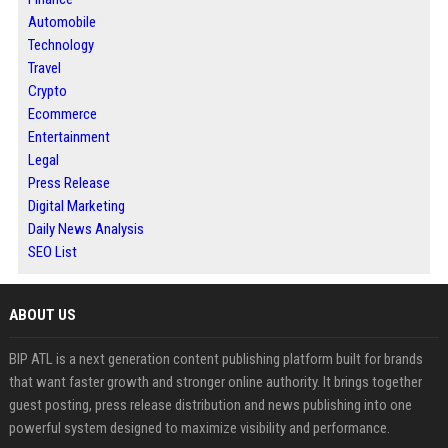
Automobile
Technology
Travel
Crypto
Ecommerce
Entertainment
Legal
Press Release
Digital Marketing
Daily News Analysis
SEO List
ABOUT US
BIP ATL is a next generation content publishing platform built for brands
that want faster growth and stronger online authority. It brings together
guest posting, press release distribution and news publishing into one
powerful system designed to maximize visibility and performance.