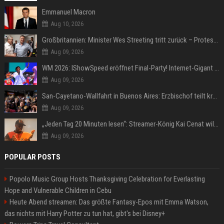
Emmanuel Macron
Aug 10, 2026
Großbritannien: Minister Wes Streeting tritt zurück – Protest gegen Keir Starmer
Aug 09, 2026
WM 2026: IShowSpeed eröffnet Final-Party! Internet-Gigant singt einen Song
Aug 09, 2026
San-Cayetano-Wallfahrt in Buenos Aires: Erzbischof teilt kräftig gegen Javier Milei aus
Aug 09, 2026
„Jeden Tag 20 Minuten lesen“: Streamer-König Kai Cenat will wortgewandter werden und seine Community mit ihm
Aug 09, 2026
POPULAR POSTS
Popolo Music Group Hosts Thanksgiving Celebration for Everlasting
Hope and Vulnerable Children in Cebu
Heute Abend streamen: Das größte Fantasy-Epos mit Emma Watson,
das nichts mit Harry Potter zu tun hat, gibt's bei Disney+