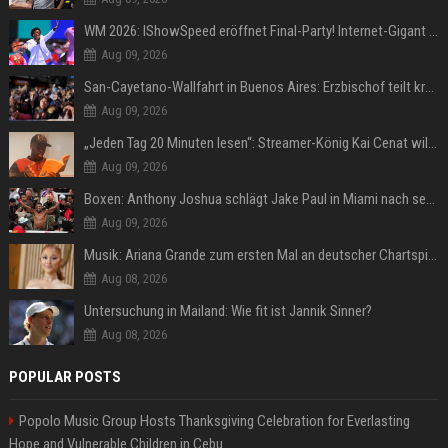
WM 2026: IShowSpeed eröffnet Final-Party! Internet-Gigant singt einen Song
Aug 09, 2026
San-Cayetano-Wallfahrt in Buenos Aires: Erzbischof teilt kräftig gegen Javier Milei aus
Aug 09, 2026
„Jeden Tag 20 Minuten lesen“: Streamer-König Kai Cenat will wortgewandter werden und seine Community mit ihm
Aug 09, 2026
Boxen: Anthony Joshua schlägt Jake Paul in Miami nach sechs Runden K.o.
Aug 09, 2026
Musik: Ariana Grande zum ersten Mal an deutscher Chartspitze
Aug 08, 2026
Untersuchung in Mailand: Wie fit ist Jannik Sinner?
Aug 08, 2026
POPULAR POSTS
Popolo Music Group Hosts Thanksgiving Celebration for Everlasting
Hope and Vulnerable Children in Cebu