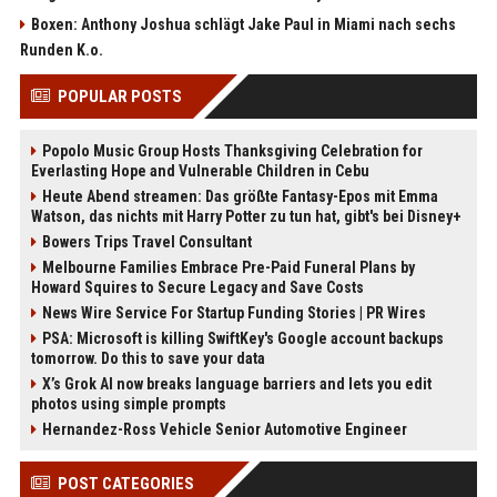
Boxen: Anthony Joshua schlägt Jake Paul in Miami nach sechs
Runden K.o.
POPULAR POSTS
Popolo Music Group Hosts Thanksgiving Celebration for
Everlasting Hope and Vulnerable Children in Cebu
Heute Abend streamen: Das größte Fantasy-Epos mit Emma
Watson, das nichts mit Harry Potter zu tun hat, gibt's bei Disney+
Bowers Trips Travel Consultant
Melbourne Families Embrace Pre-Paid Funeral Plans by
Howard Squires to Secure Legacy and Save Costs
News Wire Service For Startup Funding Stories | PR Wires
PSA: Microsoft is killing SwiftKey's Google account backups
tomorrow. Do this to save your data
X’s Grok AI now breaks language barriers and lets you edit
photos using simple prompts
Hernandez-Ross Vehicle Senior Automotive Engineer
POST CATEGORIES