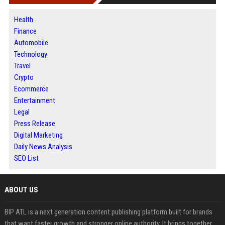
Health
Finance
Automobile
Technology
Travel
Crypto
Ecommerce
Entertainment
Legal
Press Release
Digital Marketing
Daily News Analysis
SEO List
ABOUT US
BIP ATL is a next generation content publishing platform built for brands
that want faster growth and stronger online authority. It brings together