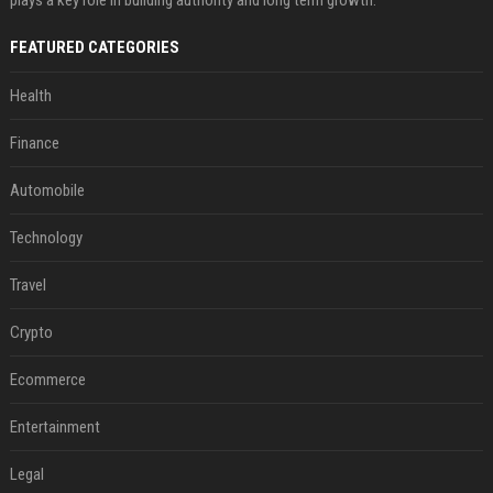
plays a key role in building authority and long term growth.
FEATURED CATEGORIES
Health
Finance
Automobile
Technology
Travel
Crypto
Ecommerce
Entertainment
Legal