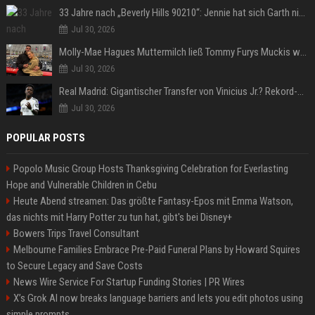
33 Jahre nach „Beverly Hills 90210“: Jennie hat sich Garth nicht verändert
Jul 30, 2026
Molly-Mae Hagues Muttermilch ließ Tommy Furys Muckis wachsen
Jul 30, 2026
Real Madrid: Gigantischer Transfer von Vinicius Jr.? Rekord-Zahlen stehen im Raum!
Jul 30, 2026
POPULAR POSTS
Popolo Music Group Hosts Thanksgiving Celebration for Everlasting
Hope and Vulnerable Children in Cebu
Heute Abend streamen: Das größte Fantasy-Epos mit Emma Watson,
das nichts mit Harry Potter zu tun hat, gibt's bei Disney+
Bowers Trips Travel Consultant
Melbourne Families Embrace Pre-Paid Funeral Plans by Howard Squires
to Secure Legacy and Save Costs
News Wire Service For Startup Funding Stories | PR Wires
X’s Grok AI now breaks language barriers and lets you edit photos using
simple prompts