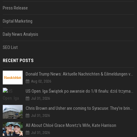
Press Release
Digital Marketing
Daily News Analysis
SEO List
RECENT POSTS
Donald Trump News: Aktuelle Nachrichten & Eilmeldungen von heute zum US-Präsidenten.
Aug 02, 2026
US Open. Iga Świątek po awansie do 1/8 finału: dziś trzymałam poziom
Jul 31, 2026
Chris Brown and Usher are coming to Syracuse: They’re bringing lots of traffic with them
Jul 31, 2026
All About Chloë Grace Moretz’s Wife, Kate Harrison
Jul 31, 2026