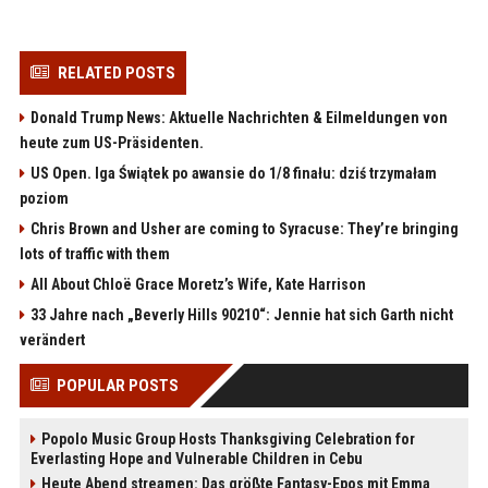
RELATED POSTS
Donald Trump News: Aktuelle Nachrichten & Eilmeldungen von
heute zum US-Präsidenten.
US Open. Iga Świątek po awansie do 1/8 finału: dziś trzymałam
poziom
Chris Brown and Usher are coming to Syracuse: They’re bringing
lots of traffic with them
All About Chloë Grace Moretz’s Wife, Kate Harrison
33 Jahre nach „Beverly Hills 90210“: Jennie hat sich Garth nicht
verändert
POPULAR POSTS
Popolo Music Group Hosts Thanksgiving Celebration for
Everlasting Hope and Vulnerable Children in Cebu
Heute Abend streamen: Das größte Fantasy-Epos mit Emma