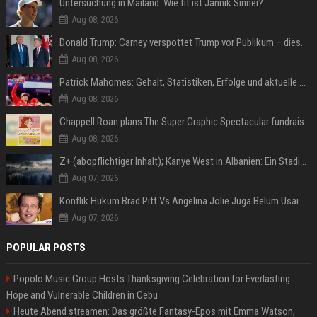
Untersuchung in Mailand: Wie fit ist Jannik Sinner?
Aug 08, 2026
Donald Trump: Carney verspottet Trump vor Publikum – dieser Seitenhieb sorgt für Lacher
Aug 08, 2026
Patrick Mahomes: Gehalt, Statistiken, Erfolge und aktuelle News
Aug 08, 2026
Chappell Roan plans The Super Graphic Spectacular fundraiser in October
Aug 08, 2026
Z+ (abopflichtiger Inhalt); Kanye West in Albanien: Ein Stadion für eine Nacht
Aug 07, 2026
Konflik Hukum Brad Pitt Vs Angelina Jolie Juga Belum Usai
Aug 07, 2026
POPULAR POSTS
Popolo Music Group Hosts Thanksgiving Celebration for Everlasting
Hope and Vulnerable Children in Cebu
Heute Abend streamen: Das größte Fantasy-Epos mit Emma Watson,