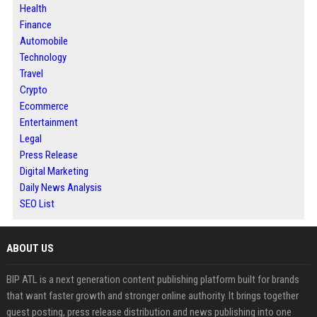
Health
Finance
Automobile
Technology
Travel
Crypto
Ecommerce
Entertainment
Legal
Press Release
Digital Marketing
Daily News Analysis
SEO List
ABOUT US
BIP ATL is a next generation content publishing platform built for brands
that want faster growth and stronger online authority. It brings together
guest posting, press release distribution and news publishing into one