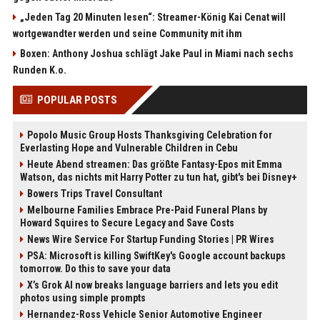
„Jeden Tag 20 Minuten lesen“: Streamer-König Kai Cenat will
wortgewandter werden und seine Community mit ihm
Boxen: Anthony Joshua schlägt Jake Paul in Miami nach sechs
Runden K.o.
POPULAR POSTS
Popolo Music Group Hosts Thanksgiving Celebration for
Everlasting Hope and Vulnerable Children in Cebu
Heute Abend streamen: Das größte Fantasy-Epos mit Emma
Watson, das nichts mit Harry Potter zu tun hat, gibt's bei Disney+
Bowers Trips Travel Consultant
Melbourne Families Embrace Pre-Paid Funeral Plans by
Howard Squires to Secure Legacy and Save Costs
News Wire Service For Startup Funding Stories | PR Wires
PSA: Microsoft is killing SwiftKey's Google account backups
tomorrow. Do this to save your data
X’s Grok AI now breaks language barriers and lets you edit
photos using simple prompts
Hernandez-Ross Vehicle Senior Automotive Engineer