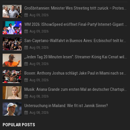
Großbritannien: Minister Wes Streeting tritt zurück – Protest gegen Keir Starmer
Aug 09, 2026
WM 2026: IShowSpeed eröffnet Final-Party! Internet-Gigant singt einen Song
Aug 09, 2026
San-Cayetano-Wallfahrt in Buenos Aires: Erzbischof teilt kräftig gegen Javier Milei aus
Aug 09, 2026
„Jeden Tag 20 Minuten lesen“: Streamer-König Kai Cenat will wortgewandter werden und seine Community mit ihm
Aug 09, 2026
Boxen: Anthony Joshua schlägt Jake Paul in Miami nach sechs Runden K.o.
Aug 09, 2026
Musik: Ariana Grande zum ersten Mal an deutscher Chartspitze
Aug 08, 2026
Untersuchung in Mailand: Wie fit ist Jannik Sinner?
Aug 08, 2026
POPULAR POSTS