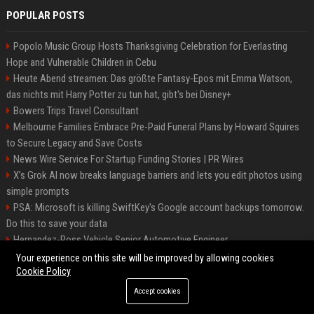
POPULAR POSTS
Popolo Music Group Hosts Thanksgiving Celebration for Everlasting
Hope and Vulnerable Children in Cebu
Heute Abend streamen: Das größte Fantasy-Epos mit Emma Watson,
das nichts mit Harry Potter zu tun hat, gibt's bei Disney+
Bowers Trips Travel Consultant
Melbourne Families Embrace Pre-Paid Funeral Plans by Howard Squires
to Secure Legacy and Save Costs
News Wire Service For Startup Funding Stories | PR Wires
X’s Grok AI now breaks language barriers and lets you edit photos using
simple prompts
PSA: Microsoft is killing SwiftKey's Google account backups tomorrow.
Do this to save your data
Hernandez-Ross Vehicle Senior Automotive Engineer
Smith, Travel - Senior Travel Consultant
Your experience on this site will be improved by allowing cookies
Cookie Policy
Accept cookies
©2026 BIP ATL. All right reserved.