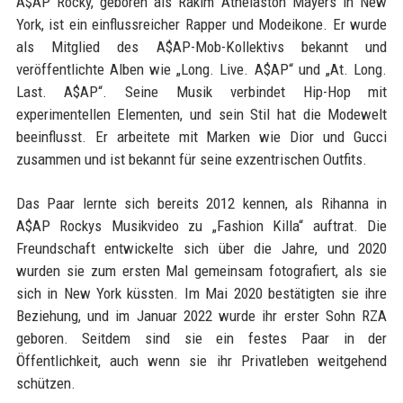
A$AP Rocky, geboren als Rakim Athelaston Mayers in New
York, ist ein einflussreicher Rapper und Modeikone. Er wurde
als Mitglied des A$AP-Mob-Kollektivs bekannt und
veröffentlichte Alben wie „Long. Live. A$AP“ und „At. Long.
Last. A$AP“. Seine Musik verbindet Hip-Hop mit
experimentellen Elementen, und sein Stil hat die Modewelt
beeinflusst. Er arbeitete mit Marken wie Dior und Gucci
zusammen und ist bekannt für seine exzentrischen Outfits.
Das Paar lernte sich bereits 2012 kennen, als Rihanna in
A$AP Rockys Musikvideo zu „Fashion Killa“ auftrat. Die
Freundschaft entwickelte sich über die Jahre, und 2020
wurden sie zum ersten Mal gemeinsam fotografiert, als sie
sich in New York küssten. Im Mai 2020 bestätigten sie ihre
Beziehung, und im Januar 2022 wurde ihr erster Sohn RZA
geboren. Seitdem sind sie ein festes Paar in der
Öffentlichkeit, auch wenn sie ihr Privatleben weitgehend
schützen.