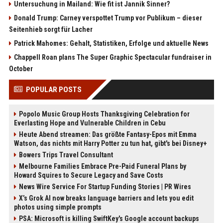
Untersuchung in Mailand: Wie fit ist Jannik Sinner?
Donald Trump: Carney verspottet Trump vor Publikum – dieser
Seitenhieb sorgt für Lacher
Patrick Mahomes: Gehalt, Statistiken, Erfolge und aktuelle News
Chappell Roan plans The Super Graphic Spectacular fundraiser in
October
POPULAR POSTS
Popolo Music Group Hosts Thanksgiving Celebration for
Everlasting Hope and Vulnerable Children in Cebu
Heute Abend streamen: Das größte Fantasy-Epos mit Emma
Watson, das nichts mit Harry Potter zu tun hat, gibt's bei Disney+
Bowers Trips Travel Consultant
Melbourne Families Embrace Pre-Paid Funeral Plans by
Howard Squires to Secure Legacy and Save Costs
News Wire Service For Startup Funding Stories | PR Wires
X’s Grok AI now breaks language barriers and lets you edit
photos using simple prompts
PSA: Microsoft is killing SwiftKey's Google account backups