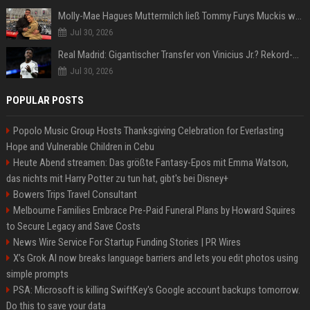
Molly-Mae Hagues Muttermilch ließ Tommy Furys Muckis wachsen
Jul 30, 2026
Real Madrid: Gigantischer Transfer von Vinicius Jr.? Rekord-Zahlen stehen im Raum!
Jul 30, 2026
POPULAR POSTS
Popolo Music Group Hosts Thanksgiving Celebration for Everlasting
Hope and Vulnerable Children in Cebu
Heute Abend streamen: Das größte Fantasy-Epos mit Emma Watson,
das nichts mit Harry Potter zu tun hat, gibt's bei Disney+
Bowers Trips Travel Consultant
Melbourne Families Embrace Pre-Paid Funeral Plans by Howard Squires
to Secure Legacy and Save Costs
News Wire Service For Startup Funding Stories | PR Wires
X’s Grok AI now breaks language barriers and lets you edit photos using
simple prompts
PSA: Microsoft is killing SwiftKey's Google account backups tomorrow.
Do this to save your data