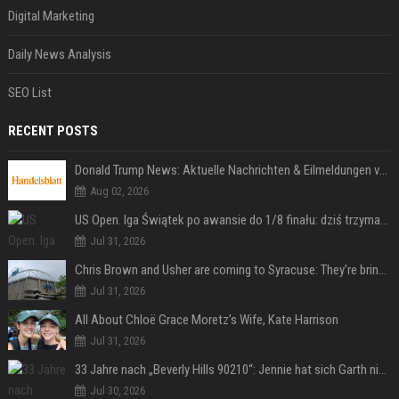
Digital Marketing
Daily News Analysis
SEO List
RECENT POSTS
Donald Trump News: Aktuelle Nachrichten & Eilmeldungen von heute zum US-Präsidenten.
Aug 02, 2026
US Open. Iga Świątek po awansie do 1/8 finału: dziś trzymałam poziom
Jul 31, 2026
Chris Brown and Usher are coming to Syracuse: They’re bringing lots of traffic with them
Jul 31, 2026
All About Chloë Grace Moretz’s Wife, Kate Harrison
Jul 31, 2026
33 Jahre nach „Beverly Hills 90210“: Jennie hat sich Garth nicht verändert
Jul 30, 2026