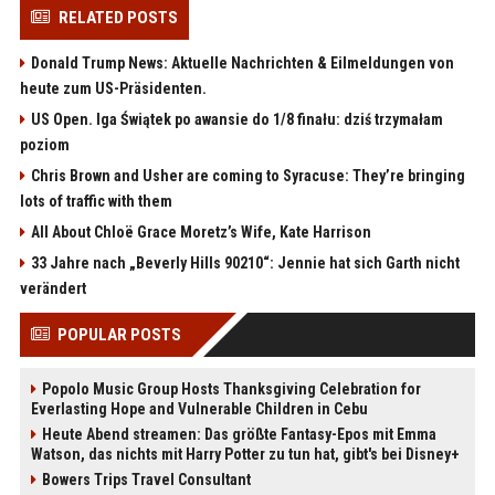
RELATED POSTS
Donald Trump News: Aktuelle Nachrichten & Eilmeldungen von
heute zum US-Präsidenten.
US Open. Iga Świątek po awansie do 1/8 finału: dziś trzymałam
poziom
Chris Brown and Usher are coming to Syracuse: They’re bringing
lots of traffic with them
All About Chloë Grace Moretz’s Wife, Kate Harrison
33 Jahre nach „Beverly Hills 90210“: Jennie hat sich Garth nicht
verändert
POPULAR POSTS
Popolo Music Group Hosts Thanksgiving Celebration for
Everlasting Hope and Vulnerable Children in Cebu
Heute Abend streamen: Das größte Fantasy-Epos mit Emma
Watson, das nichts mit Harry Potter zu tun hat, gibt's bei Disney+
Bowers Trips Travel Consultant