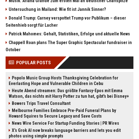
Musik: Ariana Grande zum ersten Mal an deutscher Chartspitze
Untersuchung in Mailand: Wie fit ist Jannik Sinner?
Donald Trump: Carney verspottet Trump vor Publikum – dieser
Seitenhieb sorgt für Lacher
Patrick Mahomes: Gehalt, Statistiken, Erfolge und aktuelle News
Chappell Roan plans The Super Graphic Spectacular fundraiser in
October
POPULAR POSTS
Popolo Music Group Hosts Thanksgiving Celebration for
Everlasting Hope and Vulnerable Children in Cebu
Heute Abend streamen: Das größte Fantasy-Epos mit Emma
Watson, das nichts mit Harry Potter zu tun hat, gibt's bei Disney+
Bowers Trips Travel Consultant
Melbourne Families Embrace Pre-Paid Funeral Plans by
Howard Squires to Secure Legacy and Save Costs
News Wire Service For Startup Funding Stories | PR Wires
X’s Grok AI now breaks language barriers and lets you edit
photos using simple prompts