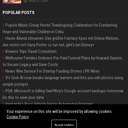
Aug 07, 2026
POPULAR POSTS
Popolo Music Group Hosts Thanksgiving Celebration for Everlasting
Hope and Vulnerable Children in Cebu
Heute Abend streamen: Das größte Fantasy-Epos mit Emma Watson,
das nichts mit Harry Potter zu tun hat, gibt's bei Disney+
Bowers Trips Travel Consultant
Melbourne Families Embrace Pre-Paid Funeral Plans by Howard Squires
to Secure Legacy and Save Costs
News Wire Service For Startup Funding Stories | PR Wires
X’s Grok AI now breaks language barriers and lets you edit photos using
simple prompts
PSA: Microsoft is killing SwiftKey's Google account backups tomorrow.
Do this to save your data
Hernandez-Ross Vehicle Senior Automotive Engineer
Smith, Travel - Senior Travel Consultant
Your experience on this site will be improved by allowing cookies
Cookie Policy
Accept cookies
©2026 BIP ATL. All right reserved.