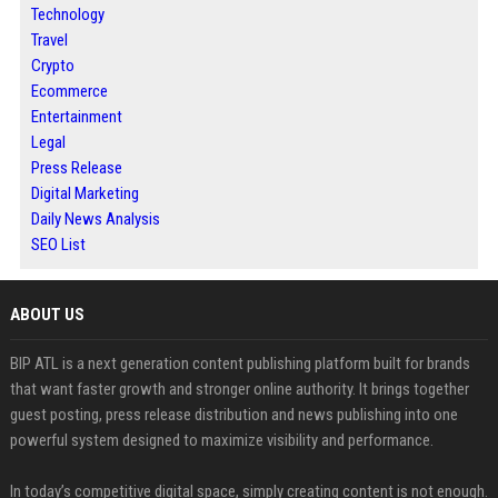
Technology
Travel
Crypto
Ecommerce
Entertainment
Legal
Press Release
Digital Marketing
Daily News Analysis
SEO List
ABOUT US
BIP ATL is a next generation content publishing platform built for brands
that want faster growth and stronger online authority. It brings together
guest posting, press release distribution and news publishing into one
powerful system designed to maximize visibility and performance.
In today’s competitive digital space, simply creating content is not enough.