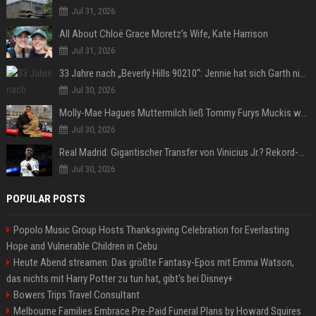
Jul 31, 2026
All About Chloë Grace Moretz’s Wife, Kate Harrison
Jul 31, 2026
33 Jahre nach „Beverly Hills 90210“: Jennie hat sich Garth nicht verändert
Jul 30, 2026
Molly-Mae Hagues Muttermilch ließ Tommy Furys Muckis wachsen
Jul 30, 2026
Real Madrid: Gigantischer Transfer von Vinicius Jr.? Rekord-Zahlen stehen im Raum!
Jul 30, 2026
POPULAR POSTS
Popolo Music Group Hosts Thanksgiving Celebration for Everlasting
Hope and Vulnerable Children in Cebu
Heute Abend streamen: Das größte Fantasy-Epos mit Emma Watson,
das nichts mit Harry Potter zu tun hat, gibt's bei Disney+
Bowers Trips Travel Consultant
Melbourne Families Embrace Pre-Paid Funeral Plans by Howard Squires