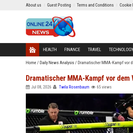
About us
Guest Posting
Terms and Conditions
Cookie 
HEALTH
FINANCE
TRAVEL
TECHNOLOG
Home
/
Daily News Analysis
/
Dramatischer MMA-Kampf vor dem
Dramatischer MMA-Kampf vor dem Wei
Jul 08, 2026
Twila Rosenbaum
65 views