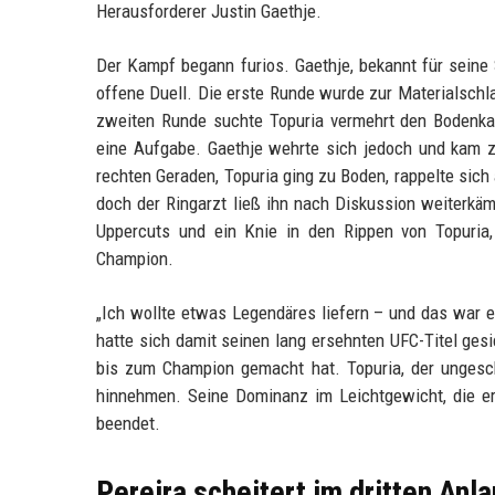
Herausforderer Justin Gaethje.
Der Kampf begann furios. Gaethje, bekannt für seine S
offene Duell. Die erste Runde wurde zur Materialschlac
zweiten Runde suchte Topuria vermehrt den Bodenka
eine Aufgabe. Gaethje wehrte sich jedoch und kam zu
rechten Geraden, Topuria ging zu Boden, rappelte sich 
doch der Ringarzt ließ ihn nach Diskussion weiterkäm
Uppercuts und ein Knie in den Rippen von Topuria
Champion.
„Ich wollte etwas Legendäres liefern – und das war 
hatte sich damit seinen lang ersehnten UFC-Titel ges
bis zum Champion gemacht hat. Topuria, der ungesc
hinnehmen. Seine Dominanz im Leichtgewicht, die er
beendet.
Pereira scheitert im dritten Anla