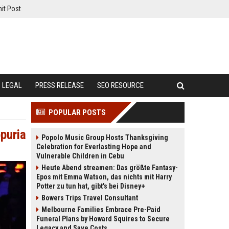
it Post
LEGAL
PRESS RELEASE
SEO RESOURCE
POPULAR POSTS
puria
Popolo Music Group Hosts Thanksgiving
Celebration for Everlasting Hope and
Vulnerable Children in Cebu
Heute Abend streamen: Das größte Fantasy-
Epos mit Emma Watson, das nichts mit Harry
Potter zu tun hat, gibt's bei Disney+
Bowers Trips Travel Consultant
Melbourne Families Embrace Pre-Paid
Funeral Plans by Howard Squires to Secure
Legacy and Save Costs