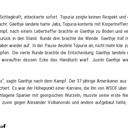
chlagkraft, attackierte sofort. Topuria zeigte keinen Respekt und 
ht. Gaethje landete harte Jabs, Topuria konterte mit Körpertreffern
mpf, nach einem Lebertreffer brachte er Gaethje zu Boden und v
rück in den Stand. Runde drei brachte die Wende. Gaethje traf m
aber wieder auf. In der Pause deutete Topuria an, nicht mehr klar z
pfen. Die vierte Runde brachte die Entscheidung: Gaethje landete
, woraufhin dessen Ecke das Handtuch warf. Justin Gaethje wa
es“, sagte Gaethje nach dem Kampf. Der 37-jährige Amerikaner aus
ichert. Es war der Höhepunkt einer Karriere, die ihn von WSOF über
hlagene Spanier mit georgischen Wurzeln, musste seine erste Ni
 zuvor gegen Alexander Volkanovski und andere aufgebaut hatte,
uf