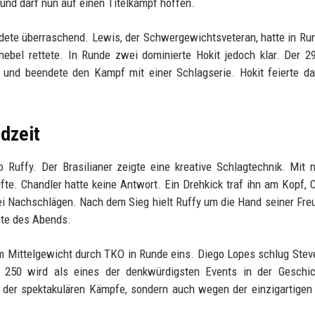
und darf nun auf einen Titelkampf hoffen.
ete überraschend. Lewis, der Schwergewichtsveteran, hatte in Ru
bel rettete. In Runde zwei dominierte Hokit jedoch klar. Der 29
 und beendete den Kampf mit einer Schlagserie. Hokit feierte d
dzeit
Ruffy. Der Brasilianer zeigte eine kreative Schlagtechnik. Mit n
te. Chandler hatte keine Antwort. Ein Drehkick traf ihn am Kopf, 
i Nachschlägen. Nach dem Sieg hielt Ruffy um die Hand seiner Fre
nte des Abends.
m Mittelgewicht durch TKO in Runde eins. Diego Lopes schlug Stev
250 wird als eines der denkwürdigsten Events in der Geschic
n der spektakulären Kämpfe, sondern auch wegen der einzigartigen