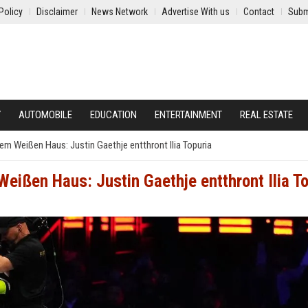
Policy
Disclaimer
News Network
Advertise With us
Contact
Subm
Y
AUTOMOBILE
EDUCATION
ENTERTAINMENT
REAL ESTATE
 Weißen Haus: Justin Gaethje entthront Ilia Topuria
ßen Haus: Justin Gaethje entthront Ilia To