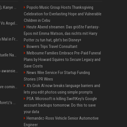
Z+ (abopflichtiger Inhalt); Kanye West in Albanien: Ein Stadion für eine Nacht
Popolo Music Group Hosts Thanksgiving
Celebration for Everlasting Hope and Vulnerable
Children in Cebu
Konflik Hukum Brad Pitt Vs Angelina Jolie Juga Belum Usai
Heute Abend streamen: Das größte Fantasy-
Epos mit Emma Watson, das nichts mit Harry
The Weeknd zum letzten Mal in Frankfurt? Verchromte Ruinen, Laser und Rekordhits
Potter zu tun hat, gibt's bei Disney+
Bowers Trips Travel Consultant
Melbourne Families Embrace Pre-Paid Funeral
Donald Trump News: Aktuelle Nachrichten & Eilmeldungen von heute zum US-Präsidenten.
Plans by Howard Squires to Secure Legacy and
Save Costs
US Open. Iga Świątek po awansie do 1/8 finału: dziś trzymałam poziom
News Wire Service For Startup Funding
Stories | PR Wires
X’s Grok AI now breaks language barriers and
Chris Brown and Usher are coming to Syracuse: They’re bringing lots of traffic with them
lets you edit photos using simple prompts
PSA: Microsoft is killing SwiftKey's Google
All About Chloë Grace Moretz’s Wife, Kate Harrison
account backups tomorrow. Do this to save
your data
Hernandez-Ross Vehicle Senior Automotive
Engineer