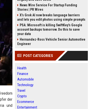
News Wire Service For Startup Funding
Stories | PR Wires
X’s Grok AI now breaks language barriers
and lets you edit photos using simple prompts
PSA: Microsoft is killing SwiftKey's Google
account backups tomorrow. Do this to save
your data
Hernandez-Ross Vehicle Senior Automotive
Engineer
POST CATEGORIES
Health
Finance
Automobile
Technology
Travel
 Freedom
Crypto
pfer der
Ecommerce
ria und
Entertainment