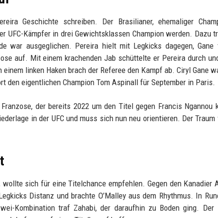
reira Geschichte schreiben. Der Brasilianer, ehemaliger Cham
ter UFC-Kämpfer in drei Gewichtsklassen Champion werden. Dazu tr
e war ausgeglichen. Pereira hielt mit Legkicks dagegen, Gane t
ose auf. Mit einem krachenden Jab schüttelte er Pereira durch un
ch einem linken Haken brach der Referee den Kampf ab. Ciryl Gane w
t den eigentlichen Champion Tom Aspinall für September in Paris.
 Franzose, der bereits 2022 um den Titel gegen Francis Ngannou 
e Niederlage in der UFC und muss sich nun neu orientieren. Der Traum 
t
, wollte sich für eine Titelchance empfehlen. Gegen den Kanadier
t Legkicks Distanz und brachte O’Malley aus dem Rhythmus. In Ru
Zwei-Kombination traf Zahabi, der daraufhin zu Boden ging. Der