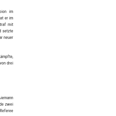
pion im
at er im
raf mit
d setzte
ar neuer
kämpfte,
von drei
 Aiemann
nde zwei
 Referee