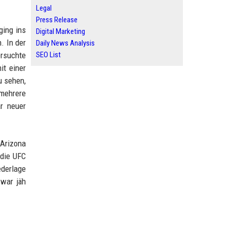
Legal
Press Release
ging ins
Digital Marketing
. In der
Daily News Analysis
ersuchte
SEO List
it einer
u sehen,
 mehrere
r neuer
 Arizona
 die UFC
ederlage
 war jäh