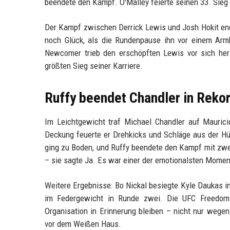
beendete den Kampf. O'Malley feierte seinen 33. Sieg 
Der Kampf zwischen Derrick Lewis und Josh Hokit end
noch Glück, als die Rundenpause ihn vor einem Armhe
Newcomer trieb den erschöpften Lewis vor sich her
größten Sieg seiner Karriere.
Ruffy beendet Chandler in Rekor
Im Leichtgewicht traf Michael Chandler auf Mauricio 
Deckung feuerte er Drehkicks und Schläge aus der Hüf
ging zu Boden, und Ruffy beendete den Kampf mit zwe
– sie sagte Ja. Es war einer der emotionalsten Mome
Weitere Ergebnisse: Bo Nickal besiegte Kyle Daukas i
im Federgewicht in Runde zwei. Die UFC Freedom 
Organisation in Erinnerung bleiben – nicht nur wege
vor dem Weißen Haus.