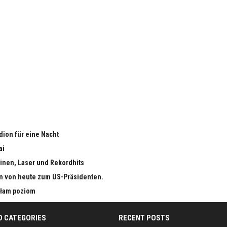
adion für eine Nacht
ai
inen, Laser und Rekordhits
n von heute zum US-Präsidenten.
małam poziom
D CATEGORIES
RECENT POSTS