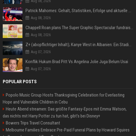
Aug 08, 2026
Patrick Mahomes: Gehalt, Statistiken, Erfolge und aktuelle News
Aug 08, 2026
Chappell Roan plans The Super Graphic Spectacular fundraiser in October
Aug 08, 2026
Z+ (abopflichtiger Inhalt); Kanye West in Albanien: Ein Stadion für eine Nacht
Aug 07, 2026
Konflik Hukum Brad Pitt Vs Angelina Jolie Juga Belum Usai
Aug 07, 2026
POPULAR POSTS
Popolo Music Group Hosts Thanksgiving Celebration for Everlasting
Hope and Vulnerable Children in Cebu
Heute Abend streamen: Das größte Fantasy-Epos mit Emma Watson,
das nichts mit Harry Potter zu tun hat, gibt's bei Disney+
Bowers Trips Travel Consultant
Melbourne Families Embrace Pre-Paid Funeral Plans by Howard Squires