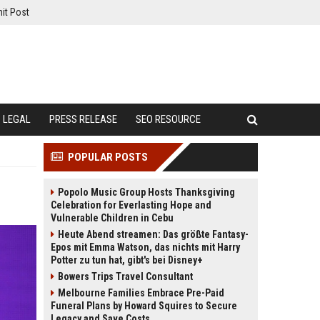
it Post
LEGAL
PRESS RELEASE
SEO RESOURCE
POPULAR POSTS
Popolo Music Group Hosts Thanksgiving
Celebration for Everlasting Hope and
Vulnerable Children in Cebu
Heute Abend streamen: Das größte Fantasy-
Epos mit Emma Watson, das nichts mit Harry
Potter zu tun hat, gibt's bei Disney+
Bowers Trips Travel Consultant
Melbourne Families Embrace Pre-Paid
Funeral Plans by Howard Squires to Secure
Legacy and Save Costs