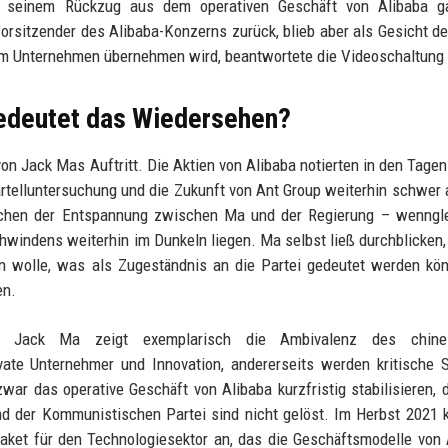
ch seinem Rückzug aus dem operativen Geschäft von Alibaba g
Vorsitzender des Alibaba-Konzerns zurück, blieb aber als Gesicht d
e im Unternehmen übernehmen wird, beantwortete die Videoschaltung 
bedeutet das Wiedersehen?
von Jack Mas Auftritt. Die Aktien von Alibaba notierten in den Tage
Kartelluntersuchung und die Zukunft von Ant Group weiterhin schwer
eichen der Entspannung zwischen Ma und der Regierung – wenngle
windens weiterhin im Dunkeln liegen. Ma selbst ließ durchblicken,
en wolle, was als Zugeständnis an die Partei gedeutet werden kön
en.
ll Jack Ma zeigt exemplarisch die Ambivalenz des chine
ivate Unternehmer und Innovation, andererseits werden kritische
ar das operative Geschäft von Alibaba kurzfristig stabilisieren, 
 der Kommunistischen Partei sind nicht gelöst. Im Herbst 2021 
ket für den Technologiesektor an, das die Geschäftsmodelle von 