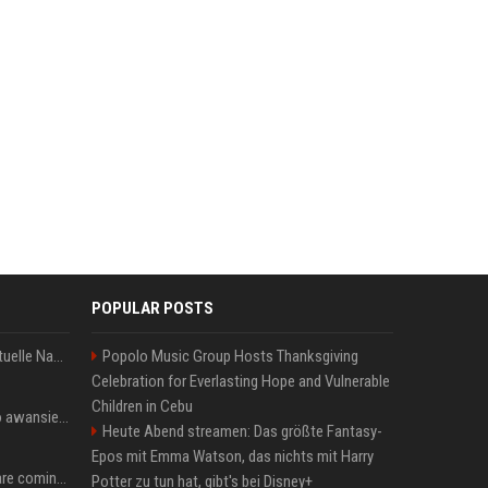
POPULAR POSTS
Donald Trump News: Aktuelle Nachrichten & Eilmeldungen von heute zum US-Präsidenten.
Popolo Music Group Hosts Thanksgiving
Celebration for Everlasting Hope and Vulnerable
Children in Cebu
US Open. Iga Świątek po awansie do 1/8 finału: dziś trzymałam poziom
Heute Abend streamen: Das größte Fantasy-
Epos mit Emma Watson, das nichts mit Harry
Chris Brown and Usher are coming to Syracuse: They’re bringing lots of traffic with them
Potter zu tun hat, gibt's bei Disney+