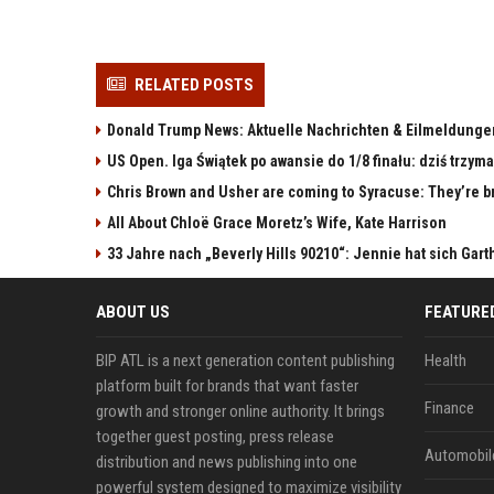
RELATED POSTS
Donald Trump News: Aktuelle Nachrichten & Eilmeldunge
US Open. Iga Świątek po awansie do 1/8 finału: dziś trzy
Chris Brown and Usher are coming to Syracuse: They’re bri
All About Chloë Grace Moretz’s Wife, Kate Harrison
33 Jahre nach „Beverly Hills 90210“: Jennie hat sich Gart
ABOUT US
FEATURE
BIP ATL is a next generation content publishing
Health
platform built for brands that want faster
Finance
growth and stronger online authority. It brings
together guest posting, press release
Automobil
distribution and news publishing into one
powerful system designed to maximize visibility