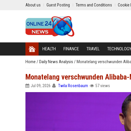
About us
Guest Posting
Terms and Conditions
Cookie 
HEALTH
FINANCE
TRAVEL
TECHNOLOG
Home
/
Daily News Analysis
/
Monatelang verschwunden Alibab
Monatelang verschwunden Alibaba-M
Jul 09, 2026
Twila Rosenbaum
57 views