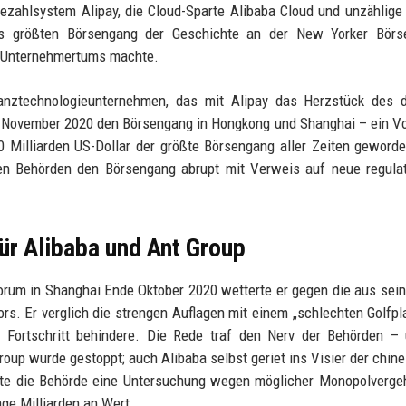
zahlsystem Alipay, die Cloud-Sparte Alibaba Cloud und unzählige
ls größten Börsengang der Geschichte an der New Yorker Börs
n Unternehmertums machte.
nztechnologieunternehmen, das mit Alipay das Herzstück des di
ür November 2020 den Börsengang in Hongkong und Shanghai – ein V
 Milliarden US-Dollar der größte Börsengang aller Zeiten geword
en Behörden den Börsengang abrupt mit Verweis auf neue regulat
für Alibaba und Ant Group
um in Shanghai Ende Oktober 2020 wetterte er gegen die aus sein
s. Er verglich die strengen Auflagen mit einem „schlechten Golfpl
d Fortschritt behindere. Die Rede traf den Nerv der Behörden –
roup wurde gestoppt; auch Alibaba selbst geriet ins Visier der chin
ete die Behörde eine Untersuchung wegen möglicher Monopolverge
age Milliarden an Wert.