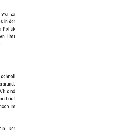
n war zu
s in der
-Politik
ren Haft
s.
 schnell
ergrund.
Wir sind
und rief
 noch im
ein. Der