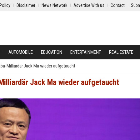
Policy
Disclaimer
News Network
Advertise With us
Contact
Subm
Y
AUTOMOBILE
EDUCATION
ENTERTAINMENT
REAL ESTATE
a-Milliardär Jack Ma wieder aufgetaucht
illiardär Jack Ma wieder aufgetaucht