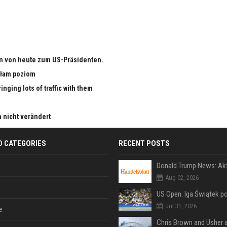
n von heute zum US-Präsidenten.
małam poziom
nging lots of traffic with them
h nicht verändert
D CATEGORIES
RECENT POSTS
Aug 02, 2026
Jul 31, 2026
e