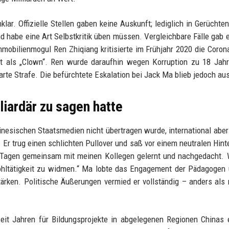
r. Offizielle Stellen gaben keine Auskunft; lediglich in Gerüchte
 habe eine Art Selbstkritik üben müssen. Vergleichbare Fälle gab e
obilienmogul Ren Zhiqiang kritisierte im Frühjahr 2020 die Corona
ekt als „Clown“. Ren wurde daraufhin wegen Korruption zu 18 Jah
harte Strafe. Die befürchtete Eskalation bei Jack Ma blieb jedoch au
liardär zu sagen hatte
inesischen Staatsmedien nicht übertragen wurde, international aber
 Er trug einen schlichten Pullover und saß vor einem neutralen Hint
n Tagen gemeinsam mit meinen Kollegen gelernt und nachgedacht. 
ohltätigkeit zu widmen.“ Ma lobte das Engagement der Pädagogen 
tärken. Politische Äußerungen vermied er vollständig – anders als
seit Jahren für Bildungsprojekte in abgelegenen Regionen Chinas 