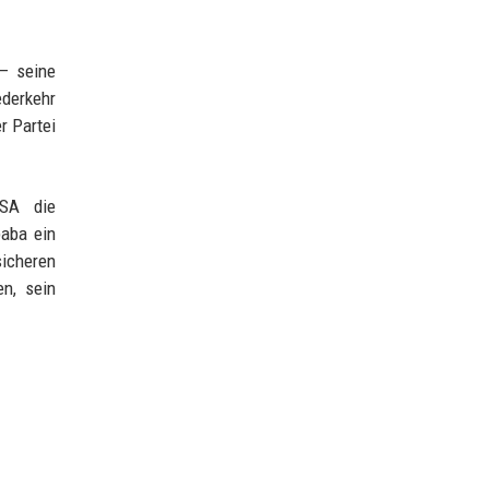
 – seine
ederkehr
r Partei
USA die
baba ein
sicheren
n, sein