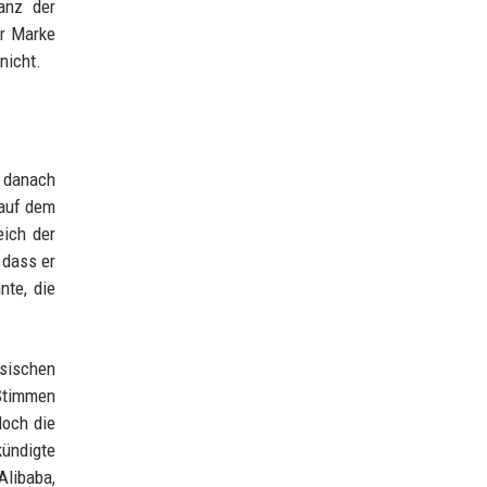
anz der
er Marke
nicht.
n danach
 auf dem
ich der
 dass er
nte, die
sischen
 Stimmen
doch die
kündigte
Alibaba,