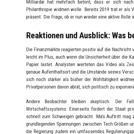
Milliardär hat mehrfach betont, dass er sich na
Philanthropie widmen wolle. Bereits 2019 trat er als 
präsent. Die Frage, ob er nun wieder eine aktive Roll
Reaktionen und Ausblick: Was 
Die Finanzmärkte reagierten positiv auf die Nachricht 
leicht im Plus, auch wenn die Unsicherheit über die 
Papier lastet. Analysten werteten das Video als Z
genaue Aufenthaltsort und die Umstände seines Versch
sich noch stärker als bisher der Wohltätigkeit widm
Privatpersonen davon abrät, sich politisch zu exponier
Andere Beobachter bleiben skeptisch. Der Fa
Wirtschaftssystems: Einerseits fördert der Staat pr
schnell zum Schweigen gebracht. Ma's Auftritt mag zw
grundlegenden Spannungen zwischen Tech-Größen und
die Regierung zudem ein umfassendes Regulierungspa