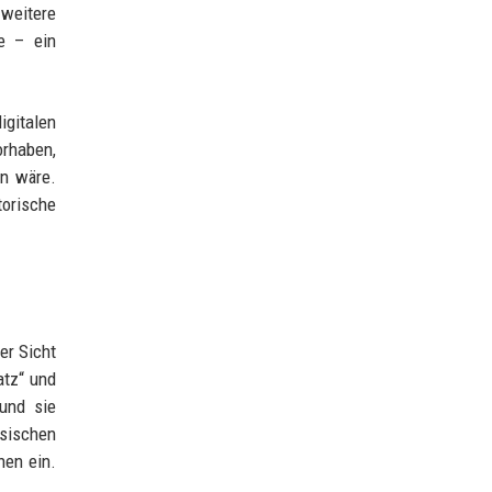
 weitere
e – ein
gitalen
orhaben,
en wäre.
orische
er Sicht
atz“ und
 und sie
esischen
hen ein.