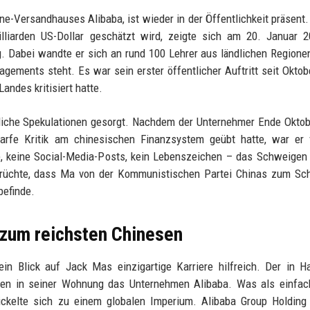
e-Versandhauses Alibaba, ist wieder in der Öffentlichkeit präsent.
illiarden US-Dollar geschätzt wird, zeigte sich am 20. Januar 
g. Dabei wandte er sich an rund 100 Lehrer aus ländlichen Regione
agements steht. Es war sein erster öffentlicher Auftritt seit Oktob
andes kritisiert hatte.
bliche Spekulationen gesorgt. Nachdem der Unternehmer Ende Okto
arfe Kritik am chinesischen Finanzsystem geübt hatte, war er 
te, keine Social-Media-Posts, kein Lebenszeichen – das Schweigen
 Gerüchte, dass Ma von der Kommunistischen Partei Chinas zum S
befinde.
 zum reichsten Chinesen
ein Blick auf Jack Mas einzigartige Karriere hilfreich. Der in 
nden in seiner Wohnung das Unternehmen Alibaba. Was als einfac
ickelte sich zu einem globalen Imperium. Alibaba Group Holding