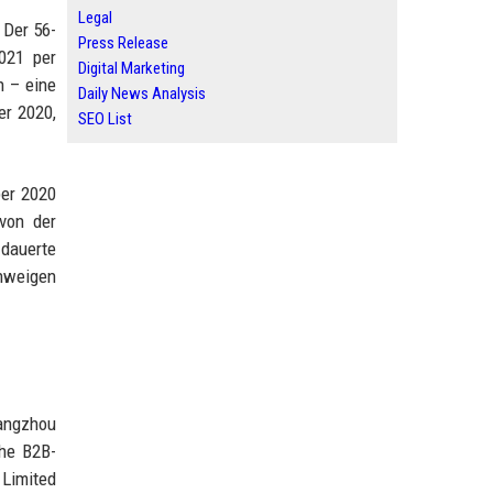
Legal
 Der 56-
Press Release
2021 per
Digital Marketing
n – eine
Daily News Analysis
er 2020,
SEO List
ber 2020
von der
 dauerte
chweigen
Hangzhou
he B2B-
 Limited