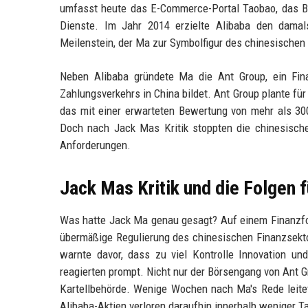
umfasst heute das E-Commerce-Portal Taobao, das Be
Dienste. Im Jahr 2014 erzielte Alibaba den dama
Meilenstein, der Ma zur Symbolfigur des chinesische
Neben Alibaba gründete Ma die Ant Group, ein Fina
Zahlungsverkehrs in China bildet. Ant Group plante f
das mit einer erwarteten Bewertung von mehr als 300
Doch nach Jack Mas Kritik stoppten die chinesisch
Anforderungen.
Jack Mas Kritik und die Folgen 
Was hatte Jack Ma genau gesagt? Auf einem Finanzfor
übermäßige Regulierung des chinesischen Finanzsektor
warnte davor, dass zu viel Kontrolle Innovation un
reagierten prompt. Nicht nur der Börsengang von Ant G
Kartellbehörde. Wenige Wochen nach Ma's Rede leit
Alibaba-Aktien verloren daraufhin innerhalb weniger T