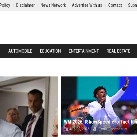
Policy
Disclaimer
News Network
Advertise With us
Contact
Subm
Y
AUTOMOBILE
EDUCATION
ENTERTAINMENT
REAL ESTATE
Aug 09, 2026
Twila Rosenbaum