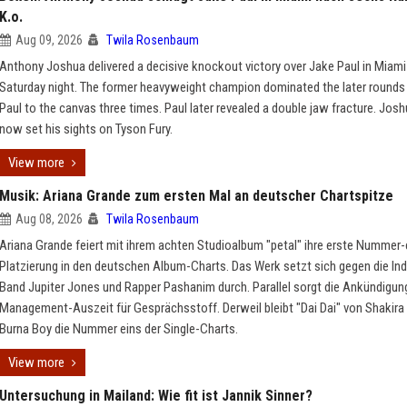
K.o.
Aug 09, 2026
Twila Rosenbaum
Anthony Joshua delivered a decisive knockout victory over Jake Paul in Miami
Saturday night. The former heavyweight champion dominated the later rounds
Paul to the canvas three times. Paul later revealed a double jaw fracture. Jos
now set his sights on Tyson Fury.
View more
Musik: Ariana Grande zum ersten Mal an deutscher Chartspitze
Aug 08, 2026
Twila Rosenbaum
Ariana Grande feiert mit ihrem achten Studioalbum "petal" ihre erste Nummer-
Platzierung in den deutschen Album-Charts. Das Werk setzt sich gegen die In
Band Jupiter Jones und Rapper Pashanim durch. Parallel sorgt die Ankündigung
Management-Auszeit für Gesprächsstoff. Derweil bleibt "Dai Dai" von Shakira
Burna Boy die Nummer eins der Single-Charts.
View more
Untersuchung in Mailand: Wie fit ist Jannik Sinner?