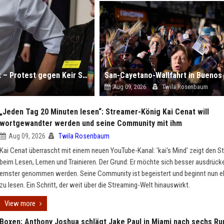
Großbritannien: Minister Wes Streeting tritt zurück – Protest gegen Keir Starmer
Aug 09, 2026
Twila Rosenbaum
„Jeden Tag 20 Minuten lesen“: Streamer-König Kai Cenat will
wortgewandter werden und seine Community mit ihm
Aug 09, 2026
Twila Rosenbaum
Kai Cenat überrascht mit einem neuen YouTube-Kanal: 'kai's Mind' zeigt den S
beim Lesen, Lernen und Trainieren. Der Grund: Er möchte sich besser ausdrück
ernster genommen werden. Seine Community ist begeistert und beginnt nun e
zu lesen. Ein Schritt, der weit über die Streaming-Welt hinauswirkt.
View more
Boxen: Anthony Joshua schlägt Jake Paul in Miami nach sechs R