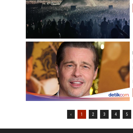
‹
1
2
3
4
5