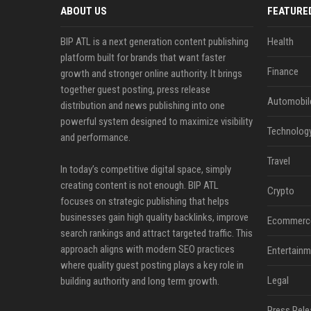
ABOUT US
FEATURE
BIP ATL is a next generation content publishing
Health
platform built for brands that want faster
Finance
growth and stronger online authority. It brings
together guest posting, press release
Automobil
distribution and news publishing into one
powerful system designed to maximize visibility
Technolog
and performance.
Travel
In today’s competitive digital space, simply
creating content is not enough. BIP ATL
Crypto
focuses on strategic publishing that helps
businesses gain high quality backlinks, improve
Ecommerc
search rankings and attract targeted traffic. This
approach aligns with modern SEO practices
Entertainm
where quality guest posting plays a key role in
Legal
building authority and long term growth.
Press Rele