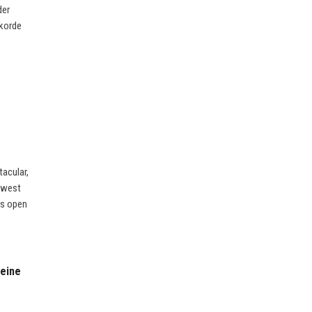
der
ekorde
tacular,
idwest
is open
 eine