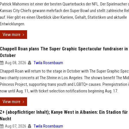
Patrick Mahomes ist einer der besten Quarterbacks der NFL. Der Spielmacher 
Kansas City Chiefs gewann mehrfach den Super Bowl und stellt zahlreiche R
auf. Hier gibt es einen Überblick über Karriere, Gehalt, Statistiken und aktuelle
Entwicklungen.
View more
Chappell Roan plans The Super Graphic Spectacular fundraiser in
October
Aug 08, 2026
Twila Rosenbaum
Chappell Roan will return to the stage in October with The Super Graphic Spec
two charity concerts at The Shrine in Los Angeles. The shows benefit The M
Princess Project, supporting trans youth and LGBTQ+ causes. Preregistration 
now until Aug. 11, with ticket selection notifications beginning Aug. 17.
View more
Z+ (abopflichtiger Inhalt); Kanye West in Albanien: Ein Stadion für
Nacht
Aug 07, 2026
Twila Rosenbaum