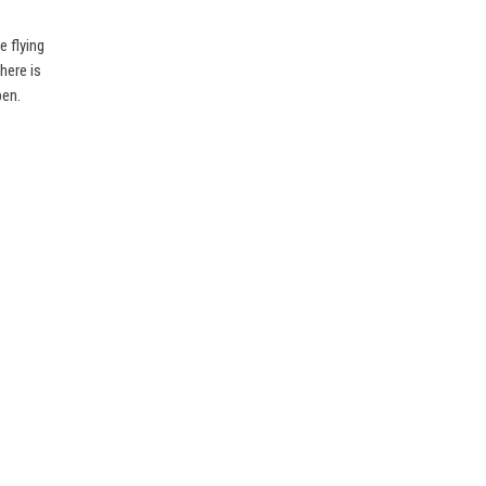
e flying
here is
pen.