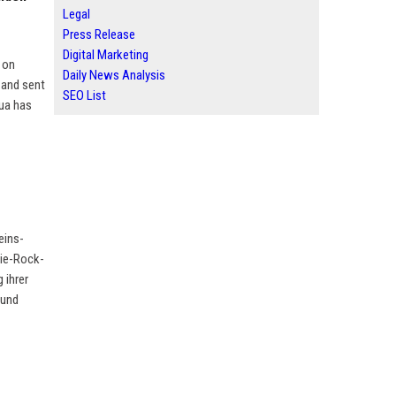
Legal
Press Release
Digital Marketing
 on
Daily News Analysis
 and sent
SEO List
hua has
eins-
die-Rock-
 ihrer
 und