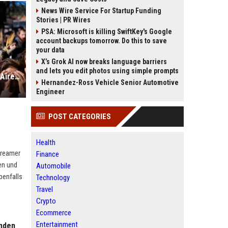
News Wire Service For Startup Funding
Stories | PR Wires
PSA: Microsoft is killing SwiftKey's Google
account backups tomorrow. Do this to save
your data
X’s Grok AI now breaks language barriers
and lets you edit photos using simple prompts
San-Cayetano-Wallfahrt in Buenos Aires: Erzbischof teilt kräftig gegen Javier Milei aus
Hernandez-Ross Vehicle Senior Automotive
Engineer
POST CATEGORIES
Health
treamer
Finance
en und
Automobile
benfalls
Technology
Travel
Crypto
Ecommerce
Entertainment
unden