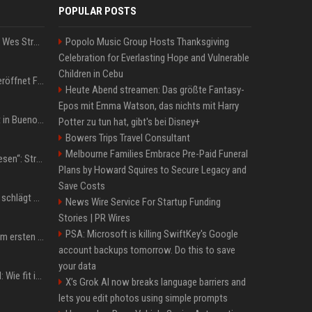
POPULAR POSTS
Großbritannien: Minister Wes Streeting tritt zurück – Protest gegen Keir Starmer
Popolo Music Group Hosts Thanksgiving
Celebration for Everlasting Hope and Vulnerable
Children in Cebu
WM 2026: IShowSpeed eröffnet Final-Party! Internet-Gigant singt einen Song
Heute Abend streamen: Das größte Fantasy-
Epos mit Emma Watson, das nichts mit Harry
San-Cayetano-Wallfahrt in Buenos Aires: Erzbischof teilt kräftig gegen Javier Milei aus
Potter zu tun hat, gibt's bei Disney+
Bowers Trips Travel Consultant
Melbourne Families Embrace Pre-Paid Funeral
„Jeden Tag 20 Minuten lesen“: Streamer-König Kai Cenat will wortgewandter werden und seine Community mit ihm
Plans by Howard Squires to Secure Legacy and
Save Costs
Boxen: Anthony Joshua schlägt Jake Paul in Miami nach sechs Runden K.o.
News Wire Service For Startup Funding
Stories | PR Wires
PSA: Microsoft is killing SwiftKey's Google
Musik: Ariana Grande zum ersten Mal an deutscher Chartspitze
account backups tomorrow. Do this to save
your data
Untersuchung in Mailand: Wie fit ist Jannik Sinner?
X’s Grok AI now breaks language barriers and
lets you edit photos using simple prompts