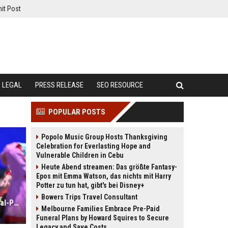
it Post
LEGAL
PRESS RELEASE
SEO RESOURCE
POPULAR POSTS
Popolo Music Group Hosts Thanksgiving
Celebration for Everlasting Hope and
Vulnerable Children in Cebu
Heute Abend streamen: Das größte Fantasy-
Epos mit Emma Watson, das nichts mit Harry
Potter zu tun hat, gibt's bei Disney+
Bowers Trips Travel Consultant
WM 2026: IShowSpeed eröffnet Final-Party! Internet-Gigant singt einen Song
Melbourne Families Embrace Pre-Paid
Funeral Plans by Howard Squires to Secure
Legacy and Save Costs