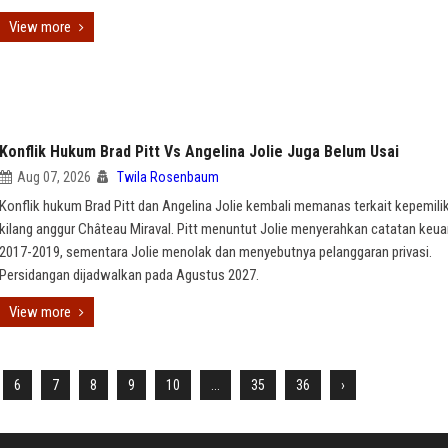
View more
Konflik Hukum Brad Pitt Vs Angelina Jolie Juga Belum Usai
Aug 07, 2026
Twila Rosenbaum
Konflik hukum Brad Pitt dan Angelina Jolie kembali memanas terkait kepemili
kilang anggur Château Miraval. Pitt menuntut Jolie menyerahkan catatan keu
2017-2019, sementara Jolie menolak dan menyebutnya pelanggaran privasi.
Persidangan dijadwalkan pada Agustus 2027.
View more
6
7
8
9
10
...
35
36
›