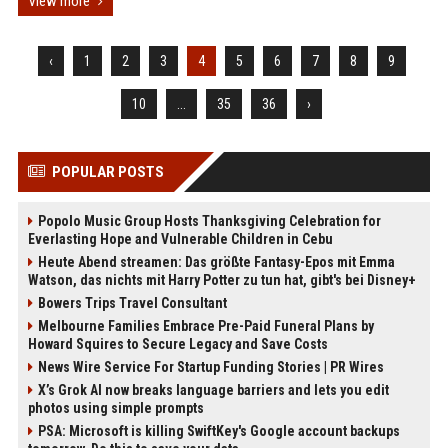
View more
‹
1
2
3
4
5
6
7
8
9
10
...
35
36
›
POPULAR POSTS
Popolo Music Group Hosts Thanksgiving Celebration for
Everlasting Hope and Vulnerable Children in Cebu
Heute Abend streamen: Das größte Fantasy-Epos mit Emma
Watson, das nichts mit Harry Potter zu tun hat, gibt's bei Disney+
Bowers Trips Travel Consultant
Melbourne Families Embrace Pre-Paid Funeral Plans by
Howard Squires to Secure Legacy and Save Costs
News Wire Service For Startup Funding Stories | PR Wires
X’s Grok AI now breaks language barriers and lets you edit
photos using simple prompts
PSA: Microsoft is killing SwiftKey's Google account backups