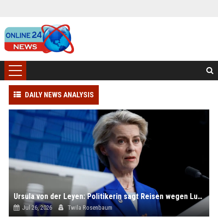
DAILY NEWS ANALYSIS
Ursula von der Leyen: Politikerin sagt Reisen wegen Lungenentzündung ab
Jul 26, 2026
Twila Rosenbaum