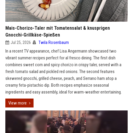
Mais-Chorizo-Taler mit Tomatensalat & knusprigen
Gnocchi-Grillkäse-Spießen
Jul 25, 2026
Twila Rosenbaum
In a recent TV appearance, chef Lisa Angermann showcased two
vibrant summer recipes perfect for al fresco dining. The first dish
combines sweet corn and spicy chorizo in crispy taler, served with a
fresh tomato salad and pickled red onions. The second features
skewered gnocchi, grilled cheese, peach, and Serrano ham atop a
creamy feta-pistachio dip. Both recipes emphasize seasonal
ingredients and easy assembly, ideal for warm-weather entertaining.
View more