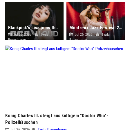
Blackpink's Lisa joins the RCA Records family; new website launched
Montreux Jazz Festival 2026: Raye, Zara Larsson und PinkPantheress führen das Lineup an
Jul 26, 2026
Twila
Jul 26, 2026
Twila
Rosenbaum
Rosenbaum
König Charles III. steigt aus kultigem "Doctor Who"-
Polizeihäuschen
Jul 26, 2026
Twila Rosenbaum