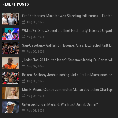
RECENT POSTS
Großbritannien: Minister Wes Streeting tritt zurück – Protest gegen Keir Starmer
Aug 09, 2026
WM 2026: IShowSpeed eröffnet Final-Party! Internet-Gigant singt einen Song
Aug 09, 2026
San-Cayetano-Wallfahrt in Buenos Aires: Erzbischof teilt kräftig gegen Javier Milei aus
Aug 09, 2026
„Jeden Tag 20 Minuten lesen“: Streamer-König Kai Cenat will wortgewandter werden und seine Community mit ihm
Aug 09, 2026
Boxen: Anthony Joshua schlägt Jake Paul in Miami nach sechs Runden K.o.
Aug 09, 2026
Musik: Ariana Grande zum ersten Mal an deutscher Chartspitze
Aug 08, 2026
Untersuchung in Mailand: Wie fit ist Jannik Sinner?
Aug 08, 2026