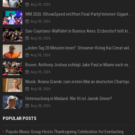
Aug 09, 2026
WM 2026: IShowSpeed eröffnet Final-Party! Internet-Gigant singt einen Song
Aug 09, 2026
San-Cayetano-Wallfahrt in Buenos Aires: Erzbischof teilt kräftig gegen Javier Milei aus
Aug 09, 2026
„Jeden Tag 20 Minuten lesen“: Streamer-König Kai Cenat will wortgewandter werden und seine Community mit ihm
Aug 09, 2026
Boxen: Anthony Joshua schlägt Jake Paul in Miami nach sechs Runden K.o.
Aug 09, 2026
Musik: Ariana Grande zum ersten Mal an deutscher Chartspitze
Aug 08, 2026
Untersuchung in Mailand: Wie fit ist Jannik Sinner?
Aug 08, 2026
POPULAR POSTS
Popolo Music Group Hosts Thanksgiving Celebration for Everlasting