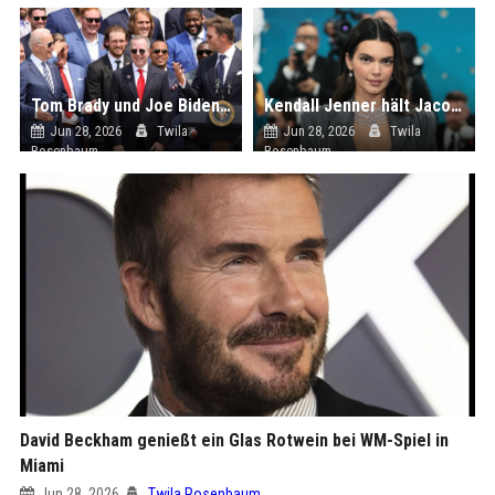
Tom Brady und Joe Biden witzeln über Donald Trump – Besuch im Weißen Haus
Kendall Jenner hält Jacob Elordi von Kardashian-Trubel fern
Jun 28, 2026
Twila
Jun 28, 2026
Twila
Rosenbaum
Rosenbaum
David Beckham genießt ein Glas Rotwein bei WM-Spiel in
Miami
Jun 28, 2026
Twila Rosenbaum