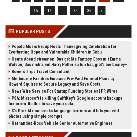
15
16
...
35
36
›
POPULAR POSTS
Popolo Music Group Hosts Thanksgiving Celebration for
Everlasting Hope and Vulnerable Children in Cebu
Heute Abend streamen: Das größte Fantasy-Epos mit Emma
Watson, das nichts mit Harry Potter zu tun hat, gibt's bei Disney+
Bowers Trips Travel Consultant
Melbourne Families Embrace Pre-Paid Funeral Plans by
Howard Squires to Secure Legacy and Save Costs
News Wire Service For Startup Funding Stories | PR Wires
PSA: Microsoft is killing SwiftKey's Google account backups
tomorrow. Do this to save your data
X’s Grok AI now breaks language barriers and lets you edit
photos using simple prompts
Hernandez-Ross Vehicle Senior Automotive Engineer