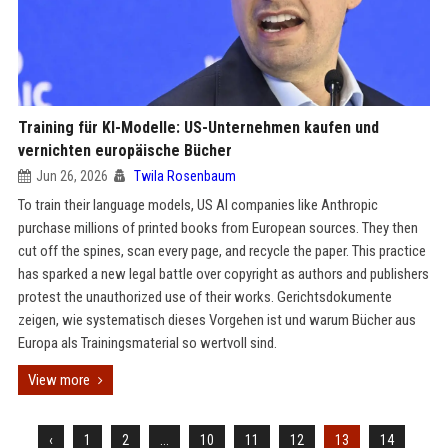
Training für KI-Modelle: US-Unternehmen kaufen und
vernichten europäische Bücher
Jun 26, 2026
Twila Rosenbaum
To train their language models, US AI companies like Anthropic
purchase millions of printed books from European sources. They then
cut off the spines, scan every page, and recycle the paper. This practice
has sparked a new legal battle over copyright as authors and publishers
protest the unauthorized use of their works. Gerichtsdokumente
zeigen, wie systematisch dieses Vorgehen ist und warum Bücher aus
Europa als Trainingsmaterial so wertvoll sind.
View more
‹
1
2
...
10
11
12
13
14