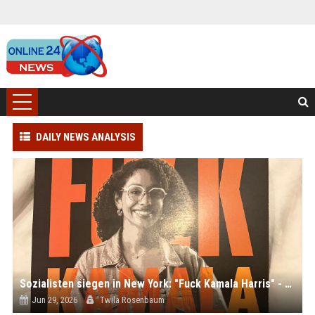
DAILY NEWS ANALYSIS
Sozialisten siegen in New York: "Fuck Kamala Harris" - Anti-Establishment-Stimmung bei US-Demokraten
Jun 29, 2026
Twila Rosenbaum