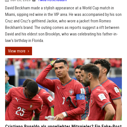
David Beckham made a stylish appearance at a World Cup match in
Miami, sipping red wine in the VIP area. He was accompanied by his son
Cruz and Cruz's girlfriend Jackie, who wore a jacket from Romeo
Beckham's brand. The outing comes as reports suggest a rift between
David and his eldest son Brooklyn, who was celebrating his father-in-
law's birthday in Florida.
View more
Cristiano Ronaldo als ungeliebter Mitspieler? Ein Fake-Post