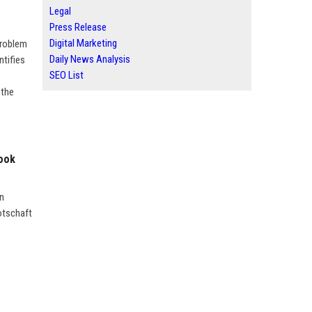
Legal
Press Release
Digital Marketing
problem
Daily News Analysis
ntifies
SEO List
 the
Look
en
otschaft