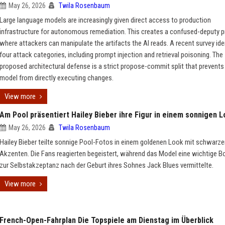
May 26, 2026
Twila Rosenbaum
Large language models are increasingly given direct access to production
infrastructure for autonomous remediation. This creates a confused-deputy 
where attackers can manipulate the artifacts the AI reads. A recent survey ide
four attack categories, including prompt injection and retrieval poisoning. The
proposed architectural defense is a strict propose-commit split that prevents
model from directly executing changes.
View more
Am Pool präsentiert Hailey Bieber ihre Figur in einem sonnigen 
May 26, 2026
Twila Rosenbaum
Hailey Bieber teilte sonnige Pool-Fotos in einem goldenen Look mit schwarz
Akzenten. Die Fans reagierten begeistert, während das Model eine wichtige B
zur Selbstakzeptanz nach der Geburt ihres Sohnes Jack Blues vermittelte.
View more
French-Open-Fahrplan Die Topspiele am Dienstag im Überblick