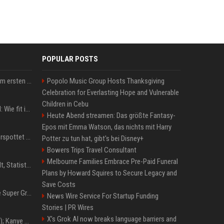
POPULAR POSTS
Musik: Ariana Grande zum ersten Mal an deutscher Chartspitze
Popolo Music Group Hosts Thanksgiving
Celebration for Everlasting Hope and Vulnerable
Children in Cebu
Untersuchung in Mailand: Wie fit ist Jannik Sinner?
Heute Abend streamen: Das größte Fantasy-
Epos mit Emma Watson, das nichts mit Harry
Donald Trump: Carney verspottet Trump vor Publikum – dieser Seitenhieb sorgt für Lacher
Potter zu tun hat, gibt's bei Disney+
Bowers Trips Travel Consultant
Melbourne Families Embrace Pre-Paid Funeral
Patrick Mahomes: Gehalt, Statistiken, Erfolge und aktuelle News
Plans by Howard Squires to Secure Legacy and
Save Costs
Chappell Roan plans The Super Graphic Spectacular fundraiser in October
News Wire Service For Startup Funding
Stories | PR Wires
X’s Grok AI now breaks language barriers and
Z+ (abopflichtiger Inhalt); Kanye West in Albanien: Ein Stadion für eine Nacht