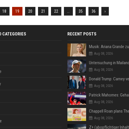
18
19
20
21
22
...
35
36
›
D CATEGORIES
RECENT POSTS
Aug 08, 2026
Aug 08, 2026
e
y
Aug 08, 2026
Aug 08, 2026
Aug 08, 2026
e