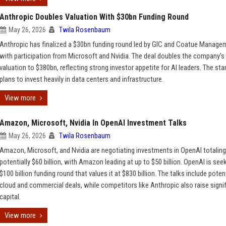
Anthropic Doubles Valuation With $30bn Funding Round
May 26, 2026
Twila Rosenbaum
Anthropic has finalized a $30bn funding round led by GIC and Coatue Manage
with participation from Microsoft and Nvidia. The deal doubles the company's
valuation to $380bn, reflecting strong investor appetite for AI leaders. The sta
plans to invest heavily in data centers and infrastructure.
View more
Amazon, Microsoft, Nvidia In OpenAI Investment Talks
May 26, 2026
Twila Rosenbaum
Amazon, Microsoft, and Nvidia are negotiating investments in OpenAI totaling
potentially $60 billion, with Amazon leading at up to $50 billion. OpenAI is see
$100 billion funding round that values it at $830 billion. The talks include poten
cloud and commercial deals, while competitors like Anthropic also raise signi
capital.
View more