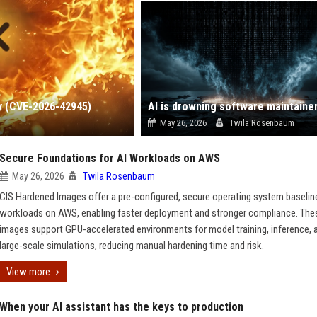
ty (CVE-2026-42945)
May 26, 2026
Twila Rosenbaum
Secure Foundations for AI Workloads on AWS
May 26, 2026
Twila Rosenbaum
CIS Hardened Images offer a pre-configured, secure operating system baseline
workloads on AWS, enabling faster deployment and stronger compliance. The
images support GPU-accelerated environments for model training, inference, 
large-scale simulations, reducing manual hardening time and risk.
View more
When your AI assistant has the keys to production