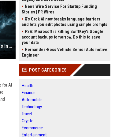
News Wire Service For Startup Funding
Stories | PR Wires
X’s Grok AI now breaks language barriers
and lets you edit photos using simple prompts
PSA: Microsoft is killing SwiftKey's Google
account backups tomorrow. Do this to save
your data
AI is drowning software maintainers in junk security reports
Hernandez-Ross Vehicle Senior Automotive
Engineer
POST CATEGORIES
 for AI
Health
se
Finance
and
Automobile
Technology
Travel
Crypto
Ecommerce
Entertainment