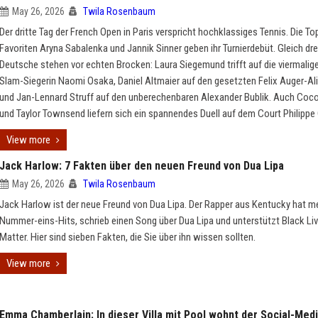
May 26, 2026
Twila Rosenbaum
Der dritte Tag der French Open in Paris verspricht hochklassiges Tennis. Die To
Favoriten Aryna Sabalenka und Jannik Sinner geben ihr Turnierdebüt. Gleich dre
Deutsche stehen vor echten Brocken: Laura Siegemund trifft auf die viermalig
Slam-Siegerin Naomi Osaka, Daniel Altmaier auf den gesetzten Felix Auger-A
und Jan-Lennard Struff auf den unberechenbaren Alexander Bublik. Auch Coc
und Taylor Townsend liefern sich ein spannendes Duell auf dem Court Philippe 
View more
Jack Harlow: 7 Fakten über den neuen Freund von Dua Lipa
May 26, 2026
Twila Rosenbaum
Jack Harlow ist der neue Freund von Dua Lipa. Der Rapper aus Kentucky hat m
Nummer-eins-Hits, schrieb einen Song über Dua Lipa und unterstützt Black Li
Matter. Hier sind sieben Fakten, die Sie über ihn wissen sollten.
View more
Emma Chamberlain: In dieser Villa mit Pool wohnt der Social-Med