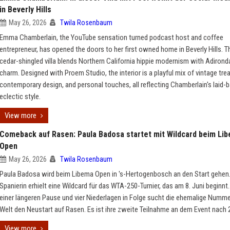
in Beverly Hills
May 26, 2026
Twila Rosenbaum
Emma Chamberlain, the YouTube sensation turned podcast host and coffee
entrepreneur, has opened the doors to her first owned home in Beverly Hills. 
cedar-shingled villa blends Northern California hippie modernism with Adiron
charm. Designed with Proem Studio, the interior is a playful mix of vintage tre
contemporary design, and personal touches, all reflecting Chamberlain's laid-
eclectic style.
View more
Comeback auf Rasen: Paula Badosa startet mit Wildcard beim Li
Open
May 26, 2026
Twila Rosenbaum
Paula Badosa wird beim Libema Open in 's-Hertogenbosch an den Start gehen.
Spanierin erhielt eine Wildcard für das WTA-250-Turnier, das am 8. Juni beginnt
einer längeren Pause und vier Niederlagen in Folge sucht die ehemalige Numme
Welt den Neustart auf Rasen. Es ist ihre zweite Teilnahme an dem Event nach 
View more