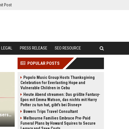
it Post
LEGAL
PRESS RELEASE
SEO RESOURCE
POPULAR POSTS
Popolo Music Group Hosts Thanksgiving
Celebration for Everlasting Hope and
Vulnerable Children in Cebu
Heute Abend streamen: Das größte Fantasy-
Epos mit Emma Watson, das nichts mit Harry
Potter zu tun hat, gibt's bei Disney+
Bowers Trips Travel Consultant
Earbud sensors can authenticate users by their heartbeat, study finds
Melbourne Families Embrace Pre-Paid
Funeral Plans by Howard Squires to Secure
Legacy and Save Costs