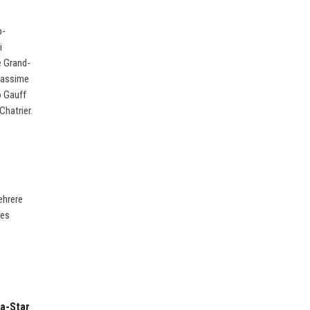
p-
i
e Grand-
liassime
o Gauff
Chatrier.
ehrere
ves
ia-Star