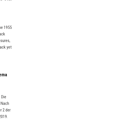
The 1955
dack
asures,
back yet
bema
 Die
. Nach
r 2 der
2019.