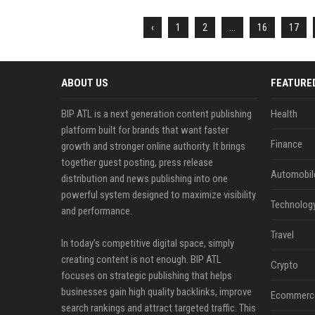
‹
1
2
...
16
17
ABOUT US
FEATURE
BIP ATL is a next generation content publishing
Health
platform built for brands that want faster
Finance
growth and stronger online authority. It brings
together guest posting, press release
Automobil
distribution and news publishing into one
powerful system designed to maximize visibility
Technolog
and performance.
Travel
In today’s competitive digital space, simply
creating content is not enough. BIP ATL
Crypto
focuses on strategic publishing that helps
businesses gain high quality backlinks, improve
Ecommerc
search rankings and attract targeted traffic. This